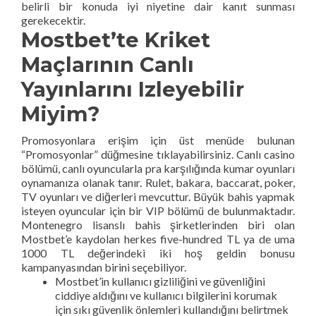
belirli bir konuda iyi niyetine dair kanıt sunması
gerekecektir.
Mostbet’te Kriket
Maçlarının Canlı
Yayınlarını Izleyebilir
Miyim?
Promosyonlara erişim için üst menüde bulunan
“Promosyonlar” düğmesine tıklayabilirsiniz. Canlı casino
bölümü, canlı oyuncularla pra karşılığında kumar oyunları
oynamanıza olanak tanır. Rulet, bakara, baccarat, poker,
TV oyunları ve diğerleri mevcuttur. Büyük bahis yapmak
isteyen oyuncular için bir VIP bölümü de bulunmaktadır.
Montenegro lisanslı bahis şirketlerinden biri olan
Mostbet’e kaydolan herkes five-hundred TL ya de uma
1000 TL değerindeki iki hoş geldin bonusu
kampanyasından birini seçebiliyor.
Mostbet’in kullanıcı gizliliğini ve güvenliğini
ciddiye aldığını ve kullanıcı bilgilerini korumak
için sıkı güvenlik önlemleri kullandığını belirtmek