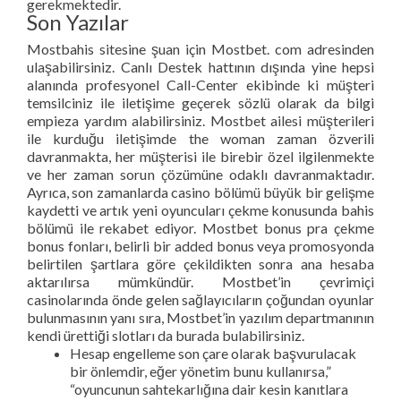
gerekmektedir.
Son Yazılar
Mostbahis sitesine şuan için Mostbet. com adresinden
ulaşabilirsiniz. Canlı Destek hattının dışında yine hepsi
alanında profesyonel Call-Center ekibinde ki müşteri
temsilciniz ile iletişime geçerek sözlü olarak da bilgi
empieza yardım alabilirsiniz. Mostbet ailesi müşterileri
ile kurduğu iletişimde the woman zaman özverili
davranmakta, her müşterisi ile birebir özel ilgilenmekte
ve her zaman sorun çözümüne odaklı davranmaktadır.
Ayrıca, son zamanlarda casino bölümü büyük bir gelişme
kaydetti ve artık yeni oyuncuları çekme konusunda bahis
bölümü ile rekabet ediyor. Mostbet bonus pra çekme
bonus fonları, belirli bir added bonus veya promosyonda
belirtilen şartlara göre çekildikten sonra ana hesaba
aktarılırsa mümkündür. Mostbet’in çevrimiçi
casinolarında önde gelen sağlayıcıların çoğundan oyunlar
bulunmasının yanı sıra, Mostbet’in yazılım departmanının
kendi ürettiği slotları da burada bulabilirsiniz.
Hesap engelleme son çare olarak başvurulacak
bir önlemdir, eğer yönetim bunu kullanırsa,”
“oyuncunun sahtekarlığına dair kesin kanıtlara