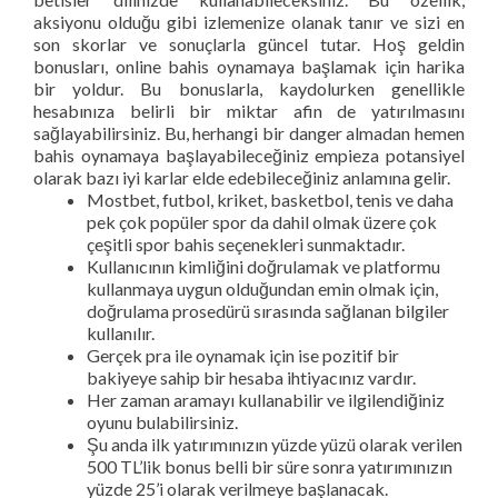
aksiyonu olduğu gibi izlemenize olanak tanır ve sizi en
son skorlar ve sonuçlarla güncel tutar. Hoş geldin
bonusları, online bahis oynamaya başlamak için harika
bir yoldur. Bu bonuslarla, kaydolurken genellikle
hesabınıza belirli bir miktar afin de yatırılmasını
sağlayabilirsiniz. Bu, herhangi bir danger almadan hemen
bahis oynamaya başlayabileceğiniz empieza potansiyel
olarak bazı iyi karlar elde edebileceğiniz anlamına gelir.
Mostbet, futbol, kriket, basketbol, tenis ve daha
pek çok popüler spor da dahil olmak üzere çok
çeşitli spor bahis seçenekleri sunmaktadır.
Kullanıcının kimliğini doğrulamak ve platformu
kullanmaya uygun olduğundan emin olmak için,
doğrulama prosedürü sırasında sağlanan bilgiler
kullanılır.
Gerçek pra ile oynamak için ise pozitif bir
bakiyeye sahip bir hesaba ihtiyacınız vardır.
Her zaman aramayı kullanabilir ve ilgilendiğiniz
oyunu bulabilirsiniz.
Şu anda ilk yatırımınızın yüzde yüzü olarak verilen
500 TL’lik bonus belli bir süre sonra yatırımınızın
yüzde 25’i olarak verilmeye başlanacak.