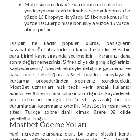
Mobil sürümü dolay?s?yla de interneti olan her
yerde oynama keyfi bulmakta cepbank bonusu ile
yüzde 15 Ekopayz ile yüzde 15 i bonus konusu ile
yüzde 10 Cuerpo hisse bonusuyla yüzde 15 yüzde
about public.
Disiplin ne kadar popüler olursa, bahisçilerin
kazanabileceği bahis türleri o kadar fazla olur. Hesabın
para birimi kayıt sırasında seçilmelidir – kararınızı daha
sonra değiştiremezsiniz. Şifrenizi ya da giriş bilgilerinizi
kaybederseniz,” “destek ekibiyle iletişime geçmeniz ve
daha önce belirttiğiniz kişisel bilgileri onaylayarak
kurtarma prosedüründen geçmeniz gerekecektir.
MostBet uzmanları hızlı tepki verir, ancak kullanıcı
adınızı ve şifrenizi ana cihazınızın dışında kaydederek
(not defterine, Google Doc’a vb. yazarak) bu tür
durumlardan kaçınmanız önerilir. MostBet’in resmi web
sitesi Türkçe sobre dahil olmak üzere 38 dilde
yerelleştirilmiştir.
Mostbet Ödeme Yolları
Yani, nereden olursanız olun, bu bahis sitesini kendi
bêtisier dilinizde kullanabileceksiniz. Bu özellik,