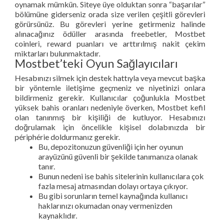
oynamak mümkün. Siteye üye olduktan sonra “başarılar”
bölümüne giderseniz orada size verilen çeşitli görevleri
görürsünüz. Bu görevleri yerine getirmeniz halinde
alınacağınız ödüller arasında freebetler, Mostbet
coinleri, reward puanları ve arttırılmış nakit çekim
miktarları bulunmaktadır.
Mostbet’teki Oyun Sağlayıcıları
Hesabınızı silmek için destek hattıyla veya mevcut başka
bir yöntemle iletişime geçmeniz ve niyetinizi onlara
bildirmeniz gerekir. Kullanıcılar çoğunlukla Mostbet
yüksek bahis oranları nedeniyle överken, Mostbet kefil
olan tanınmış bir kişiliği de kutluyor. Hesabınızı
doğrulamak için öncelikle kişisel dolabınızda bir
périphérie doldurmanız gerekir.
Bu, depozitonuzun güvenliği için her oyunun
arayüzünü güvenli bir şekilde tanımanıza olanak
tanır.
Bunun nedeni ise bahis sitelerinin kullanıcılara çok
fazla mesaj atmasından dolayı ortaya çıkıyor.
Bu gibi sorunların temel kaynağında kullanıcı
haklarınızı okumadan onay vermenizden
kaynaklıdır.