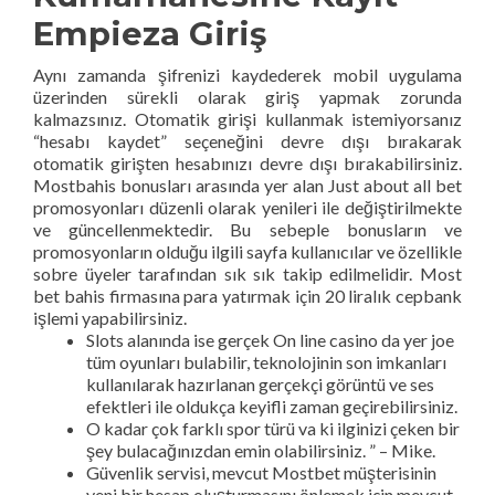
Empieza Giriş
Aynı zamanda şifrenizi kaydederek mobil uygulama
üzerinden sürekli olarak giriş yapmak zorunda
kalmazsınız. Otomatik girişi kullanmak istemiyorsanız
“hesabı kaydet” seçeneğini devre dışı bırakarak
otomatik girişten hesabınızı devre dışı bırakabilirsiniz.
Mostbahis bonusları arasında yer alan Just about all bet
promosyonları düzenli olarak yenileri ile değiştirilmekte
ve güncellenmektedir. Bu sebeple bonusların ve
promosyonların olduğu ilgili sayfa kullanıcılar ve özellikle
sobre üyeler tarafından sık sık takip edilmelidir. Most
bet bahis firmasına para yatırmak için 20 liralık cepbank
işlemi yapabilirsiniz.
Slots alanında ise gerçek On line casino da yer joe
tüm oyunları bulabilir, teknolojinin son imkanları
kullanılarak hazırlanan gerçekçi görüntü ve ses
efektleri ile oldukça keyifli zaman geçirebilirsiniz.
O kadar çok farklı spor türü va ki ilginizi çeken bir
şey bulacağınızdan emin olabilirsiniz. ” – Mike.
Güvenlik servisi, mevcut Mostbet müşterisinin
yeni bir hesap oluşturmasını önlemek için mevcut