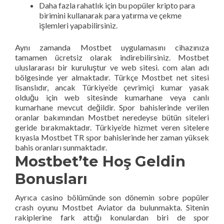
Daha fazla rahatlık için bu popüler kripto para
birimini kullanarak para yatırma ve çekme
işlemleri yapabilirsiniz.
Aynı zamanda Mostbet uygulamasını cihazınıza
tamamen ücretsiz olarak indirebilirsiniz. Mostbet
uluslararası bir kuruluştur ve web sitesi. com alan adı
bölgesinde yer almaktadır. Türkçe Mostbet net sitesi
lisanslıdır, ancak Türkiye’de çevrimiçi kumar yasak
olduğu için web sitesinde kumarhane veya canlı
kumarhane mevcut değildir. Spor bahislerinde verilen
oranlar bakımından Mostbet neredeyse bütün siteleri
geride bırakmaktadır. Türkiye’de hizmet veren sitelere
kıyasla Mostbet TR spor bahislerinde her zaman yüksek
bahis oranları sunmaktadır.
Mostbet’te Hoş Geldin
Bonusları
Ayrıca casino bölümünde son dönemin sobre popüler
crash oyunu Mostbet Aviator da bulunmakta. Sitenin
rakiplerine fark attığı konulardan biri de spor