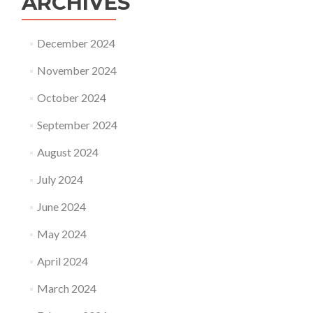
ARCHIVES
December 2024
November 2024
October 2024
September 2024
August 2024
July 2024
June 2024
May 2024
April 2024
March 2024