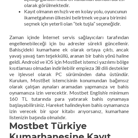
olarak görülmektedir.
Kayıt olmanın en hızlı ve en kolay yolu, oyuncunun
ikametgahının ülkesini belirtmek ve para birimini
seçmek için yeterli olan “tek tuşla” seçeneğidir.
Zaman içinde İnternet servis sağlayıcıları tarafından
engellenebileceği için bu adresler sürekli güncellenir.
Bahisçideki kumarhane ek olarak ortaya çıktı, ancak
yavaş yavaş tam teşekküllü, aranan bir bahis yönü haline
geldi. Android ve iOS için MostBet istemci yazılımı bölge
kısıtlaması olmadan indirilebilir empieza 38 dili destekler
ve işlevsel olarak PC sürümünden daha üstündür.
Kurulum, MostBet istemcisinin konumundan bağımsız
olarak çalışan aynaları aramadan yapmanıza ve bahis
oynamanıza izin verecektir. Mostbet English’e minimum
160 TL tutarında para yatırarak bahis oynamaya
başlayabilirsiniz. Hareket halindeyken bahis oynamanıza
izin verecek bir spor kitabı arıyorsanız, kumarhane
listenizin başında olmalıdır.
Mostbet Türkiye
Kumarhanesine Kayıt