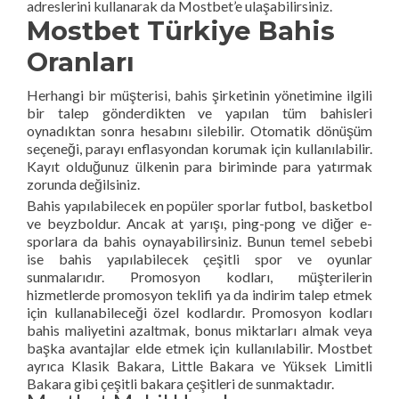
adreslerini kullanarak da Mostbet’e ulaşabilirsiniz.
Mostbet Türkiye Bahis
Oranları
Herhangi bir müşterisi, bahis şirketinin yönetimine ilgili
bir talep gönderdikten ve yapılan tüm bahisleri
oynadıktan sonra hesabını silebilir. Otomatik dönüşüm
seçeneği, parayı enflasyondan korumak için kullanılabilir.
Kayıt olduğunuz ülkenin para biriminde para yatırmak
zorunda değilsiniz.
Bahis yapılabilecek en popüler sporlar futbol, ​​basketbol
ve beyzboldur. Ancak at yarışı, ping-pong ve diğer e-
sporlara da bahis oynayabilirsiniz. Bunun temel sebebi
ise bahis yapılabilecek çeşitli spor ve oyunlar
sunmalarıdır. Promosyon kodları, müşterilerin
hizmetlerde promosyon teklifi ya da indirim talep etmek
için kullanabileceği özel kodlardır. Promosyon kodları
bahis maliyetini azaltmak, bonus miktarları almak veya
başka avantajlar elde etmek için kullanılabilir. Mostbet
ayrıca Klasik Bakara, Little Bakara ve Yüksek Limitli
Bakara gibi çeşitli bakara çeşitleri de sunmaktadır.