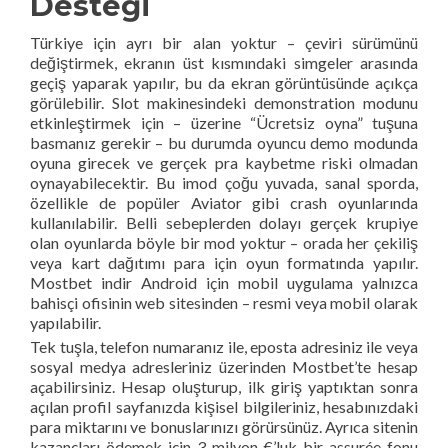
Desteği
Türkiye için ayrı bir alan yoktur – çeviri sürümünü
değiştirmek, ekranın üst kısmındaki simgeler arasında
geçiş yaparak yapılır, bu da ekran görüntüsünde açıkça
görülebilir. Slot makinesindeki demonstration modunu
etkinleştirmek için – üzerine “Ücretsiz oyna” tuşuna
basmanız gerekir – bu durumda oyuncu demo modunda
oyuna girecek ve gerçek pra kaybetme riski olmadan
oynayabilecektir. Bu imod çoğu yuvada, sanal sporda,
özellikle de popüler Aviator gibi crash oyunlarında
kullanılabilir. Belli sebeplerden dolayı gerçek krupiye
olan oyunlarda böyle bir mod yoktur – orada her çekiliş
veya kart dağıtımı para için oyun formatında yapılır.
Mostbet indir Android için mobil uygulama yalnızca
bahisçi ofisinin web sitesinden – resmi veya mobil olarak
yapılabilir.
Tek tuşla, telefon numaranız ile, eposta adresiniz ile veya
sosyal medya adresleriniz üzerinden Mostbet’te hesap
açabilirsiniz. Hesap oluşturup, ilk giriş yaptıktan sonra
açılan profil sayfanızda kişisel bilgileriniz, hesabınızdaki
para miktarını ve bonuslarınızı görürsünüz. Ayrıca sitenin
kazançları ödemek için 3 milyon €’luk bir assurée fonu