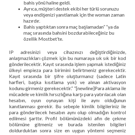
bahis yönü haline geldi.
Ayrıca, müşteri destek ekibi her türlü sorunuzu
veya endişenizi yanıtlamak için the woman zaman
hazırdır.
Bahis yaptıktan sonra maç başlamadan” “ya da
maç sırasında bahsini bozdurabileceğiniz bu
özellik Mostbet’te.
IP adresinizi veya cihazınızı değiştirdiğinizde,
anlaşmazlıkları çözmek için bu numaraya sık sık bir kod
gönderilecektir. Kayıt sırasında işlem yapmak istediğiniz
ülkeyi empieza para birimini belirtmeniz gerekecektir.
Kayıt sırasında bir şifre oluşturmanız (sadece Latin
harfleri, başka kısıtlama yok) ve alınan aktivasyon
kodunu girmeniz gerekecektir.” “[newline]Para aklama ile
mücadele ve kimlik hırsızlığına karşı para yatırılacak olan
hesabın, oyun oynayan kişi ile aynı olduğunun
kanıtlanması gerekir. Bu sebeple kimlik bilgileriniz ile
para gönderilecek hesabın aynı olup olmadığın kontrol
edilmesi şarttır. Profil bölümünüzdeki afin de çekme
bölümüne gitmeniz ve burada istenilen bilgileri
doldurduktan sonra size en uygun yöntemi seçmeniz