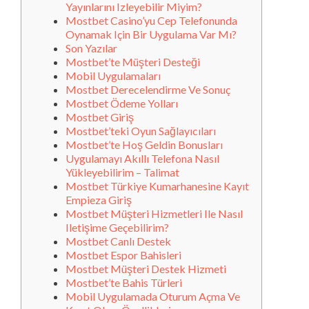
Yayınlarını Izleyebilir Miyim?
Mostbet Casino’yu Cep Telefonunda
Oynamak Için Bir Uygulama Var Mı?
Son Yazılar
Mostbet’te Müşteri Desteği
Mobil Uygulamaları
Mostbet Derecelendirme Ve Sonuç
Mostbet Ödeme Yolları
Mostbet Giriş
Mostbet’teki Oyun Sağlayıcıları
Mostbet’te Hoş Geldin Bonusları
Uygulamayı Akıllı Telefona Nasıl
Yükleyebilirim – Talimat
Mostbet Türkiye Kumarhanesine Kayıt
Empieza Giriş
Mostbet Müşteri Hizmetleri Ile Nasıl
Iletişime Geçebilirim?
Mostbet Canlı Destek
Mostbet Espor Bahisleri
Mostbet Müşteri Destek Hizmeti
Mostbet’te Bahis Türleri
Mobil Uygulamada Oturum Açma Ve