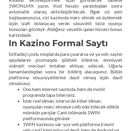
1WONLMX yazın. Kod hesabı yaratdıqdan sonra
avtomatik olaraq aktivləşdiriləcək. Əgər siz yeni
başlayansınızsa, sizi kazinoda mərc etmək və əylənmək
üçün izafi dolanacaq verən səxavətli təzə oyunçu
bonusları gözləyir. Aldığınız vəsaitin qalan hissəsi bonus
kartındadır.
In Kazino Formal Saytı
İstifadəçi çoxlu miqdarda para çıxararsa və ya veb-saytın
qaydalarını pozmaqda şübhəli bilinirsə, əmniyyət
xidməti məcburi imtahan ehtiyac edəcək. Uğurla
tamamlandıqdan sonra bir bildiriş alacaqsınız. Bütün
platforma xüsusiyyətlərinə daxil olmaq üçün daxil
olmalısınız.
Onu həm internet saytında, həm də mobil
proqramda tapa bilərsiniz.
İstər real idman, istərsə də kiber idman,
oyunçuları mərc etməyə cəlb edə biləcək elliklə
mümkün yarışlar Canlı bölmədə 1WIN
platformasında görünür.
1WIN kazinosu var-yox veb platforma (rəsmi
veb-sayt) kimi mövcud deyil, həm də Android və