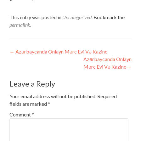
This entry was posted in
Uncategorized
. Bookmark the
permalink
.
Post
←
Azərbaycanda Onlayn Mərc Evi Və Kazino
Azərbaycanda Onlayn
navigation
Mərc Evi Və Kazino
→
Leave a Reply
Your email address will not be published.
Required
fields are marked
*
Comment
*