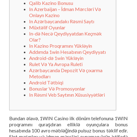
Qalib Kazino Bonusu
In Azerbaijan – İdman Mərcləri Və
Onlayn Kazino
In Azərbaycandakı Rəsmi Saytı
Müxtəlif Oyunlar
In-də Necə Qeydiyyatdan Keçmək
Olar?
In Kazino Proqramını Yükləyin
Addımda 1win Hesabının Qeydiyyatı
Android-də 1win Yükləyin
Rulet Və Ya Avropa Ruleti
Azərbaycanda Depozit Və çıxarma
Metodları
Android Tətbiqi
Bonuslar Və Promosyonlar
In Rəsmi Veb Saytının Xüsusiyyətləri
Bundan əlavə, 1WIN Casino ilk dönüm telefonuna 1WIN
proqramını quraşdıran elliklə oyunçulara bonus
hesabında 100 avro məbləğində pulsuz bonus təklif edir.
Slot maşınları və idman mərcləri oynamaq üçün istifadə