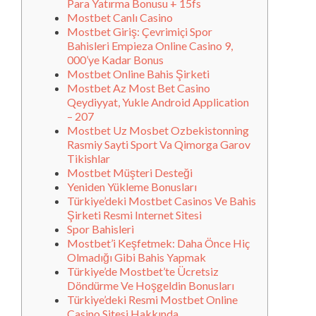
Para Yatırma Bonusu + 15fs
Mostbet Canlı Casino
Mostbet Giriş: Çevrimiçi Spor
Bahisleri Empieza Online Casino 9,
000’ye Kadar Bonus
Mostbet Online Bahis Şirketi
Mostbet Az Most Bet Casino
Qeydiyyat, Yukle Android Application
– 207
Mostbet Uz Mosbet Ozbekistonning
Rasmiy Sayti Sport Va Qimorga Garov
Tikishlar
Mostbet Müşteri Desteği
Yeniden Yükleme Bonusları
Türkiye’deki Mostbet Casinos Ve Bahis
Şirketi Resmi Internet Sitesi
Spor Bahisleri
Mostbet’i Keşfetmek: Daha Önce Hiç
Olmadığı Gibi Bahis Yapmak
Türkiye’de Mostbet’te Ücretsiz
Döndürme Ve Hoşgeldin Bonusları
Türkiye’deki Resmi Mostbet Online
Casino Sitesi Hakkında