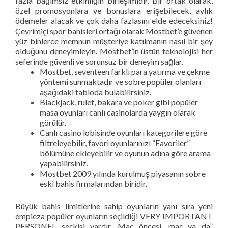
fazla bağımsız etkinliğin birleşimidir. Bir ortak olarak,
özel promosyonlara ve bonuslara erişebilecek, aylık
ödemeler alacak ve çok daha fazlasını elde edeceksiniz!
Çevrimiçi spor bahisleri ortağı olarak Mostbet’e güvenen
yüz binlerce memnun müşteriye katılmanın nasıl bir şey
olduğunu deneyimleyin. Mostbet’in üstün teknolojisi her
seferinde güvenli ve sorunsuz bir deneyim sağlar.
Mostbet, seventeen farklı para yatırma ve çekme
yöntemi sunmaktadır ve sobre popüler olanları
aşağıdaki tabloda bulabilirsiniz.
Blackjack, rulet, bakara ve poker gibi popüler
masa oyunları canlı casinolarda yaygın olarak
görülür.
Canlı casino lobisinde oyunları kategorilere göre
filtreleyebilir, favori oyunlarınızı “Favoriler”
bölümüne ekleyebilir ve oyunun adına göre arama
yapabilirsiniz.
Mostbet 2009 yılında kurulmuş piyasanın sobre
eski bahis firmalarından biridir.
Büyük bahis limitlerine sahip oyunların yanı sıra yeni
empieza popüler oyunların seçildiği VERY IMPORTANT
PERSONEL seçkisi vardır. Maç öncesi, maç ya da”