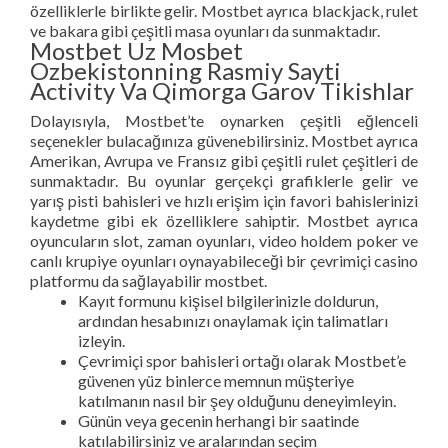
özelliklerle birlikte gelir. Mostbet ayrıca blackjack, rulet
ve bakara gibi çeşitli masa oyunları da sunmaktadır.
Mostbet Uz Mosbet
Ozbekistonning Rasmiy Sayti
Activity Va Qimorga Garov Tikishlar
Dolayısıyla, Mostbet’te oynarken çeşitli eğlenceli
seçenekler bulacağınıza güvenebilirsiniz. Mostbet ayrıca
Amerikan, Avrupa ve Fransız gibi çeşitli rulet çeşitleri de
sunmaktadır. Bu oyunlar gerçekçi grafiklerle gelir ve
yarış pisti bahisleri ve hızlı erişim için favori bahislerinizi
kaydetme gibi ek özelliklere sahiptir. Mostbet ayrıca
oyuncuların slot, zaman oyunları, video holdem poker ve
canlı krupiye oyunları oynayabileceği bir çevrimiçi casino
platformu da sağlayabilir mostbet.
Kayıt formunu kişisel bilgilerinizle doldurun,
ardından hesabınızı onaylamak için talimatları
izleyin.
Çevrimiçi spor bahisleri ortağı olarak Mostbet’e
güvenen yüz binlerce memnun müşteriye
katılmanın nasıl bir şey olduğunu deneyimleyin.
Günün veya gecenin herhangi bir saatinde
katılabilirsiniz ve aralarından seçim