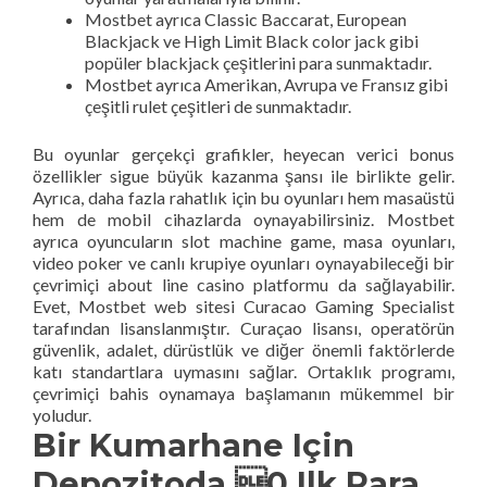
Mostbet ayrıca Classic Baccarat, European
Blackjack ve High Limit Black color jack gibi
popüler blackjack çeşitlerini para sunmaktadır.
Mostbet ayrıca Amerikan, Avrupa ve Fransız gibi
çeşitli rulet çeşitleri de sunmaktadır.
Bu oyunlar gerçekçi grafikler, heyecan verici bonus
özellikler sigue büyük kazanma şansı ile birlikte gelir.
Ayrıca, daha fazla rahatlık için bu oyunları hem masaüstü
hem de mobil cihazlarda oynayabilirsiniz. Mostbet
ayrıca oyuncuların slot machine game, masa oyunları,
video poker ve canlı krupiye oyunları oynayabileceği bir
çevrimiçi about line casino platformu da sağlayabilir.
Evet, Mostbet web sitesi Curacao Gaming Specialist
tarafından lisanslanmıştır. Curaçao lisansı, operatörün
güvenlik, adalet, dürüstlük ve diğer önemli faktörlerde
katı standartlara uymasını sağlar. Ortaklık programı,
çevrimiçi bahis oynamaya başlamanın mükemmel bir
yoludur.
Bir Kumarhane Için
Depozitoda 0 Ilk Para