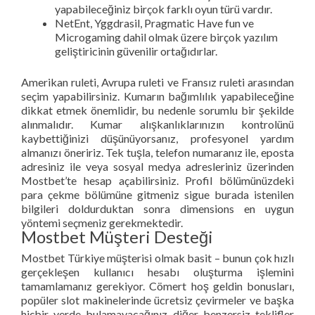
yapabileceğiniz birçok farklı oyun türü vardır.
NetEnt, Yggdrasil, Pragmatic Have fun ve
Microgaming dahil olmak üzere birçok yazılım
geliştiricinin güvenilir ortağıdırlar.
Amerikan ruleti, Avrupa ruleti ve Fransız ruleti arasından
seçim yapabilirsiniz. Kumarın bağımlılık yapabileceğine
dikkat etmek önemlidir, bu nedenle sorumlu bir şekilde
alınmalıdır. Kumar alışkanlıklarınızın kontrolünü
kaybettiğinizi düşünüyorsanız, profesyonel yardım
almanızı öneririz. Tek tuşla, telefon numaranız ile, eposta
adresiniz ile veya sosyal medya adresleriniz üzerinden
Mostbet’te hesap açabilirsiniz. Profil bölümünüzdeki
para çekme bölümüne gitmeniz sigue burada istenilen
bilgileri doldurduktan sonra dimensions en uygun
yöntemi seçmeniz gerekmektedir.
Mostbet Müşteri Desteği
Mostbet Türkiye müşterisi olmak basit – bunun çok hızlı
gerçekleşen kullanıcı hesabı oluşturma işlemini
tamamlamanız gerekiyor. Cömert hoş geldin bonusları,
popüler slot makinelerinde ücretsiz çevirmeler ve başka
hiçbir yerde bulamayacağınız diğer benzersiz teklifler