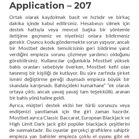
Application – 207
Ortak olarak kaydolmak basit ve hızlıdır ve birkaç
dakika içinde kabul edilirsiniz. Hesabınızı silmek için
destek hattıyla veya mevcut başka bir yöntemle
iletişime geçmeniz ve niyetinizi onlara bildirmeniz
gerekir. Oyuncu kodu göndermekte sorun yaşıyor, ancak
bir Mostbet destek temsilcisinin geri bildirime yanıt
verdiğini empieza sorunu çözmeye yardımcı olduğunu
görebilirsiniz. Kullanıcılar çoğunlukla Mostbet yüksek
bahis oranları sebebiyle överken, Mostbet kefil olan
tanınmış bir kişiliği de kutluyor. Bu süre zarfında şirket
ismini değiştirme gereği duymadı empieza büyük bir
skandala karışmadı. Bahisçideki kumarhane” “ek olarak
ortaya çıktı, ancak yavaş yavaş tam teşekküllü, aranan
bir bahis yönü haline geldi.
Ayrıca, müşteri destek ekibi her türlü sorunuzu veya
endişenizi yanıtlamak için the girl zaman hazırdır.
Mostbet ayrıca Classic Baccarat, European Blackjack ve
High Limit Dark jack gibi popüler blackjack çeşitlerini
de sunmaktadır. Bu oyunlar gerçekçi grafiklere sahiptir
empieza yan bahisler empieza çoklu el oyunu gibi ek