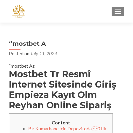
TOGGL
“mostbet A
Posted on
July 11, 2024
“mostbet Az
Mostbet Tr Resmî
Internet Sitesinde Giriş
Empieza Kayıt Olm
Reyhan Online Sipariş
Content
Bir Kumarhane Için Depozitoda 0 Ilk