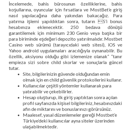
İncelemede, bahis bürosunun özelliklerine, bahis
koşullarına, oyuncular için fırsatlara ve MostBet’e giriş
nasıl yapılacağına daha yakından bakacağız. Para
yatırma işlemi yapıldıktan sonra, tutarın 5’i bonus
hesabınıza eklenecektir. 250 bedava dönüşü
garantilemek için minimum 230 Genio veya başka bir
para biriminde eşdeğeri depozito yatırılmalıdır. Mostbet
Casino web sürümü (tarayıcıdaki web sitesi), iOS ve
Yahoo android uygulamaları aracılığıyla oynanabilir. Bu
özellik, aksiyonu olduğu gibi izlemenize olanak” “tanır
empieza sizi sobre child skorlar ve sonuçlarla güncel
tutar.
Site, bilgilerinizin güvende olduğundan emin
olmak için en child güvenlik protokollerini kullanır.
Kullanıcılar çeşitli yöntemler kullanarak para
yatırabilir ve çekebilirler.
Hesap oluşturup, ilk giriş yaptıktan sonra açılan
profil sayfanızda kişisel bilgileriniz, hesabınızdaki
afin de miktarını ve bonuslarınızı görürsünüz.
Maalesef, yasal düzenlemeler gereği Mostbet’e
Türkiye’deki kullanıcılar ayna siteler üzerinden
ulaşabilmektedir.