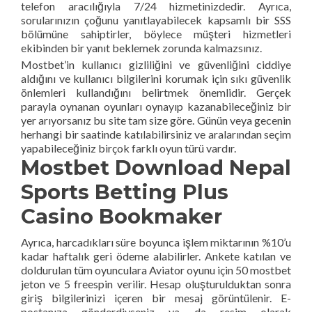
telefon aracılığıyla 7/24 hizmetinizdedir. Ayrıca,
sorularınızın çoğunu yanıtlayabilecek kapsamlı bir SSS
bölümüne sahiptirler, böylece müşteri hizmetleri
ekibinden bir yanıt beklemek zorunda kalmazsınız.
Mostbet’in kullanıcı gizliliğini ve güvenliğini ciddiye
aldığını ve kullanıcı bilgilerini korumak için sıkı güvenlik
önlemleri kullandığını belirtmek önemlidir. Gerçek
parayla oynanan oyunları oynayıp kazanabileceğiniz bir
yer arıyorsanız bu site tam size göre. Günün veya gecenin
herhangi bir saatinde katılabilirsiniz ve aralarından seçim
yapabileceğiniz birçok farklı oyun türü vardır.
Mostbet Download Nepal
Sports Betting Plus
Casino Bookmaker
Ayrıca, harcadıkları süre boyunca işlem miktarının %10’u
kadar haftalık geri ödeme alabilirler. Ankete katılan ve
doldurulan tüm oyunculara Aviator oyunu için 50 mostbet
jeton ve 5 freespin verilir. Hesap oluşturulduktan sonra
giriş bilgilerinizi içeren bir mesaj görüntülenir. E-
postanıza gönderdiyseniz ya da resim olarak