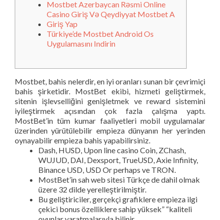
Mostbet Azerbaycan Rəsmi Online
Casino Giriş Və Qeydiyyat Mostbet A
Giriş Yap
Türkiye’de Mostbet Android Os
Uygulamasını Indirin
Mostbet, bahis nelerdir, en iyi oranları sunan bir çevrimiçi
bahis şirketidir. MostBet ekibi, hizmeti geliştirmek,
sitenin işlevselliğini genişletmek ve reward sistemini
iyileştirmek açısından çok fazla çalışma yaptı.
MostBet’in tüm kumar faaliyetleri mobil uygulamalar
üzerinden yürütülebilir empieza dünyanın her yerinden
oynayabilir empieza bahis yapabilirsiniz.
Dash, HUSD, Upon line casino Coin, ZChash,
WUJUD, DAI, Dexsport, TrueUSD, Axie Infinity,
Binance USD, USD Or perhaps ve TRON.
MostBet’in sah web sitesi Türkçe de dahil olmak
üzere 32 dilde yerelleştirilmiştir.
Bu geliştiriciler, gerçekçi grafiklere empieza ilgi
çekici bonus özelliklere sahip yüksek” “kaliteli
oyunlar yaratmalarıyla bilinir.