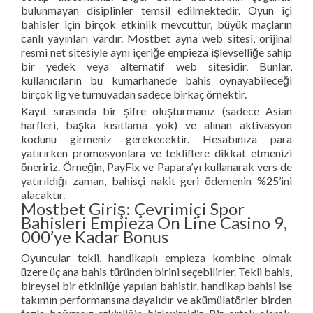
bulunmayan disiplinler temsil edilmektedir. Oyun içi
bahisler için birçok etkinlik mevcuttur, büyük maçların
canlı yayınları vardır. Mostbet ayna web sitesi, orijinal
resmi net sitesiyle aynı içeriğe empieza işlevselliğe sahip
bir yedek veya alternatif web sitesidir. Bunlar,
kullanıcıların bu kumarhanede bahis oynayabileceği
birçok lig ve turnuvadan sadece birkaç örnektir.
Kayıt sırasında bir şifre oluşturmanız (sadece Asian
harfleri, başka kısıtlama yok) ve alınan aktivasyon
kodunu girmeniz gerekecektir. Hesabınıza para
yatırırken promosyonlara ve tekliflere dikkat etmenizi
öneririz. Örneğin, PayFix ve Papara’yı kullanarak vers de
yatırıldığı zaman, bahisçi nakit geri ödemenin %25’ini
alacaktır.
Mostbet Giriş: Çevrimiçi Spor
Bahisleri Empieza On Line Casino 9,
000’ye Kadar Bonus
Oyuncular tekli, handikaplı empieza kombine olmak
üzere üç ana bahis türünden birini seçebilirler. Tekli bahis,
bireysel bir etkinliğe yapılan bahistir, handikap bahisi ise
takımın performansına dayalıdır ve akümülatörler birden