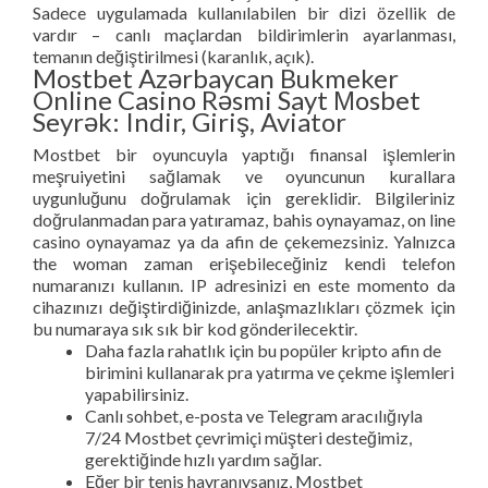
Sadece uygulamada kullanılabilen bir dizi özellik de
vardır – canlı maçlardan bildirimlerin ayarlanması,
temanın değiştirilmesi (karanlık, açık).
Mostbet Azərbaycan Bukmeker
Online Casino Rəsmi Sayt Мosbet
Seyrək: Indir, Giriş, Aviator
Mostbet bir oyuncuyla yaptığı finansal işlemlerin
meşruiyetini sağlamak ve oyuncunun kurallara
uygunluğunu doğrulamak için gereklidir. Bilgileriniz
doğrulanmadan para yatıramaz, bahis oynayamaz, on line
casino oynayamaz ya da afin de çekemezsiniz. Yalnızca
the woman zaman erişebileceğiniz kendi telefon
numaranızı kullanın. IP adresinizi en este momento da
cihazınızı değiştirdiğinizde, anlaşmazlıkları çözmek için
bu numaraya sık sık bir kod gönderilecektir.
Daha fazla rahatlık için bu popüler kripto afin de
birimini kullanarak pra yatırma ve çekme işlemleri
yapabilirsiniz.
Canlı sohbet, e-posta ve Telegram aracılığıyla
7/24 Mostbet çevrimiçi müşteri desteğimiz,
gerektiğinde hızlı yardım sağlar.
Eğer bir tenis hayranıysanız, Mostbet