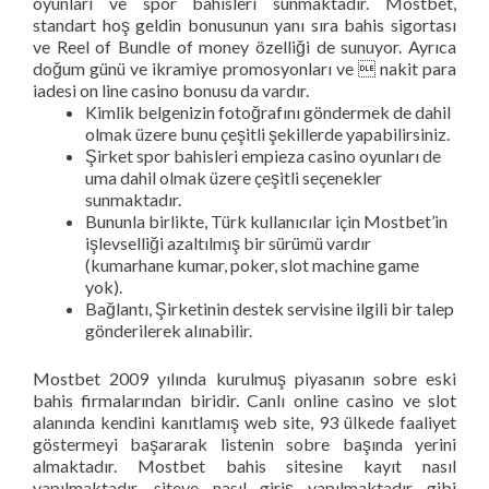
oyunları ve spor bahisleri sunmaktadır. Mostbet,
standart hoş geldin bonusunun yanı sıra bahis sigortası
ve Reel of Bundle of money özelliği de sunuyor. Ayrıca
doğum günü ve ikramiye promosyonları ve  nakit para
iadesi on line casino bonusu da vardır.
Kimlik belgenizin fotoğrafını göndermek de dahil
olmak üzere bunu çeşitli şekillerde yapabilirsiniz.
Şirket spor bahisleri empieza casino oyunları de
uma dahil olmak üzere çeşitli seçenekler
sunmaktadır.
Bununla birlikte, Türk kullanıcılar için Mostbet’in
işlevselliği azaltılmış bir sürümü vardır
(kumarhane kumar, poker, slot machine game
yok).
Bağlantı, Şirketinin destek servisine ilgili bir talep
gönderilerek alınabilir.
Mostbet 2009 yılında kurulmuş piyasanın sobre eski
bahis firmalarından biridir. Canlı online casino ve slot
alanında kendini kanıtlamış web site, 93 ülkede faaliyet
göstermeyi başararak listenin sobre başında yerini
almaktadır. Mostbet bahis sitesine kayıt nasıl
yapılmaktadır, siteye nasıl giriş yapılmaktadır gibi