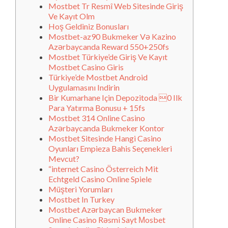
Mostbet Tr Resmî Web Sitesinde Giriş
Ve Kayıt Olm
Hoş Geldiniz Bonusları
Mostbet-az90 Bukmeker Və Kazino
Azərbaycanda Reward 550+250fs
Mostbet Türkiye’de Giriş Ve Kayıt
Mostbet Casino Giris
Türkiye’de Mostbet Android
Uygulamasını Indirin
Bir Kumarhane Için Depozitoda 0 Ilk
Para Yatırma Bonusu + 15fs
Mostbet 314 Online Casino
Azərbaycanda Bukmeker Kontor
Mostbet Sitesinde Hangi Casino
Oyunları Empieza Bahis Seçenekleri
Mevcut?
“internet Casino Österreich Mit
Echtgeld Casino Online Spiele
Müşteri Yorumları
Mostbet In Turkey
Mostbet Azərbaycan Bukmeker
Online Casino Rəsmi Sayt Мosbet