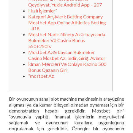
Qeydiyyat, Yukle Android App – 207
Hızlı İşlemler”
Kategori Arşivleri: Betting Company
Mostbet App Online Athletics Betting
– 418
Mostbet Nadir Ninety Azərbaycanda
Bukmeker Və Casino Bonus
550+250fs
Mostbet Azərbaycan Bukmeker
Casino Мosbet Az: Indir, Giriş, Aviator
İdman Mərcləri Və Onlayn Kazino 500
Bonus Qazanın Giri
“mostbet Az
Bir oyuncunun sanal slot machine makinesinin arayüzüne
alışması ya da kumar bileşeni olmadan oynaması için bir
demonstration hesabı gereklidir. Mostbet bir”
“oyuncuyla yaptığı finansal işlemlerin meşruiyetini
sağlamak ve oyuncunun kurallara uygunluğunu
doğrulamak için gereklidir. Örneğin, bir oyuncunun