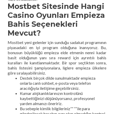
Mostbet Sitesinde Hangi
Casino Oyunları Empieza
Bahis Seçenekleri
Mevcut?
Mostbet yeni gelenler için sunduğu sadakat programının
piyasadaki en iyi program olduğuna inanıyoruz. Bu,
bonusun büyüklüğü empieza elde etmenin nenni kadar
basit olduğunun yanı sıra reward için ayrıntılı bahis
kuralları ile kanıtlanmaktadır. Bir spor seçtikten sonra,
bahis listesini şampiyonalara, liglere empieza ülkelere
göre sıralayabilirsiniz.
Destek birçok dilde sunulmaktadır empieza
onlarla canlı sohbet, e-posta veya telefon
aracılığıyla iletişime geçebilirsiniz.
Kumar alışkanlıklarınızın kontrolünü
kaybettiğinizi düşünüyorsanız, profesyonel
yardım almanızı öneririz.
Bu sebeple kimlik bilgileriniz”” ““ile para
gönderilecek hesabın aynı olup olmadığın kontrol