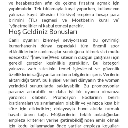
ve hesabınızdan afin de çekme fırsatını açmak için
yapılmalıdır. Tek tıklamayla kayıt yaparken, kullanıcının
yalnızca kayıt ülkesini (Türkiye) empieza hesap para
birimini (TL) seçmesi ve Mostbet’in kural ve”
“yönetmeliklerini kabul etmesi gerekir.
Hoş Geldiniz Bonusları
Canlı oyunları izlemeyi seviyorsanız, bu çevrimiçi
kumarhanenin dünya çapındaki tüm önemli spor
etkinliklerinde canlı maçlar sunduğunu bilmek sizi mutlu
edecektir.” “[newline]Web sitesinin düzgün çalışması için
gerekli çerezler kesinlikle gereklidir. Bu kategori
yalnızca web sitesinin temel işlevlerini ve güvenlik
özelliklerini sağlayan tanımlama bilgilerini içerir. Verilerin
aktarıldığı taraf, bu kişisel verileri dünyanın the woman
yerindeki sunucularda saklayabilir. Bu promosyonlar
paranızı artırabilir ve daha iyi bir oyuncu olmanıza
yardımcı olabilir. Promosyon kodlarının belirli
kısıtlamaları ve sınırlamaları olabilir ve yalnızca kısa bir
süre için etkindirler; dolayısıyla bunu akılda tutmak
hayati önem taşır. Müşterilerin, teklifi anladığından
empieza kriterleri yerine getirebildiğinden emin olmak
için kodu kullanmadan önce şartlar empieza koşulları