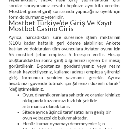
sorular soruyorsanız cevabı hepinize aynı kita verelim.
Mostbet güncel giriş sonrasında yapacağınız üyelik için
form doldurmanız yeterlidir.
Mostbet Türkiye’de Giriş Ve Kayıt
Mostbet Casino Giris
Ayrıca, harcadıkları süre süresince işlem miktarının
%10’u kadar haftalık geri ödeme alabilirler. Ankete
katılan ve doldurulan tüm oyunculara Aviator oyunu için
55 mostbet jeton empieza 5 freespin verilir. Hesap
oluşturulduktan sonra giriş bilgilerinizi içeren bir mesaj
görüntülenir. E-postanıza gönderdiyseniz veya resim
olarak kaydettiyseniz, kullanıcı adınızı empieza şifrenizi
giriş formunuza yeniden yazmanız gerekir. Ayrıca
hesabınızı güvende tutmak için şifrenizi düzenli olarak”
“değiştirmelisiniz.
Oyun, dinamik oranlara sahiptir ve oranlar lehinize
olduğunda kazancınızı hızlı bir şekilde
artırmanıza olanak tanır.
Sitede ayrıca üçüncü taraf satıcıların geniş bir
oyun yelpazesi de bulunmaktadır.
Henüz kumar oynamayı denemeyenler için