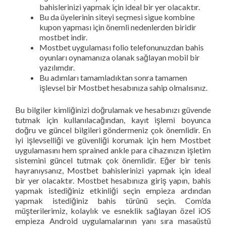
bahislerinizi yapmak için ideal bir yer olacaktır.
Bu da üyelerinin siteyi seçmesi sigue kombine
kupon yapması için önemli nedenlerden biridir
mostbet indir.
Mostbet uygulaması folio telefonunuzdan bahis
oyunları oynamanıza olanak sağlayan mobil bir
yazılımdır.
Bu adımları tamamladıktan sonra tamamen
işlevsel bir Mostbet hesabınıza sahip olmalısınız.
Bu bilgiler kimliğinizi doğrulamak ve hesabınızı güvende
tutmak için kullanılacağından, kayıt işlemi boyunca
doğru ve güncel bilgileri göndermeniz çok önemlidir. En
iyi işlevselliği ve güvenliği korumak için hem Mostbet
uygulamasını hem sprained ankle para cihazınızın işletim
sistemini güncel tutmak çok önemlidir. Eğer bir tenis
hayranıysanız, Mostbet bahislerinizi yapmak için ideal
bir yer olacaktır. Mostbet hesabınıza giriş yapın, bahis
yapmak istediğiniz etkinliği seçin empieza ardından
yapmak istediğiniz bahis türünü seçin. Com’da
müşterilerimiz, kolaylık ve esneklik sağlayan özel iOS
empieza Android uygulamalarının yanı sıra masaüstü