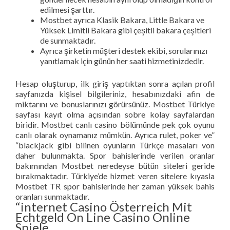
edilmesi şarttır.
Mostbet ayrıca Klasik Bakara, Little Bakara ve
Yüksek Limitli Bakara gibi çeşitli bakara çeşitleri
de sunmaktadır.
Ayrıca şirketin müşteri destek ekibi, sorularınızı
yanıtlamak için günün her saati hizmetinizdedir.
Hesap oluşturup, ilk giriş yaptıktan sonra açılan profil
sayfanızda kişisel bilgileriniz, hesabınızdaki afin de
miktarını ve bonuslarınızı görürsünüz. Mostbet Türkiye
sayfası kayıt olma açısından sobre kolay sayfalardan
biridir. Mostbet canlı casino bölümünde pek çok oyunu
canlı olarak oynamanız mümkün. Ayrıca rulet, poker ve”
“blackjack gibi bilinen oyunların Türkçe masaları von
daher bulunmakta. Spor bahislerinde verilen oranlar
bakımından Mostbet neredeyse bütün siteleri geride
bırakmaktadır. Türkiye’de hizmet veren sitelere kıyasla
Mostbet TR spor bahislerinde her zaman yüksek bahis
oranları sunmaktadır.
“internet Casino Österreich Mit
Echtgeld On Line Casino Online
Spiele