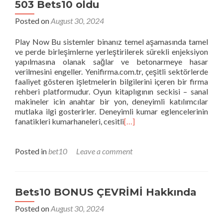
503 Bets10 oldu
Posted on
August 30, 2024
Play Now Bu sistemler binanız temel aşamasında tamel
ve perde birleşimlerne yerleştirilerek sürekli enjeksiyon
yapılmasına olanak sağlar ve betonarmeye hasar
verilmesini engeller. Yenifirma.com.tr, çeşitli sektörlerde
faaliyet gösteren işletmelerin bilgilerini içeren bir firma
rehberi platformudur. Oyun kitaplıgının seckisi – sanal
makineler icin anahtar bir yon, deneyimli katılımcılar
mutlaka ilgi gosterirler. Deneyimli kumar eglencelerinin
fanatikleri kumarhaneleri, cesitli
[…]
Posted in
bet10
Leave a comment
Bets10 BONUS ÇEVRİMİ Hakkında
Posted on
August 30, 2024