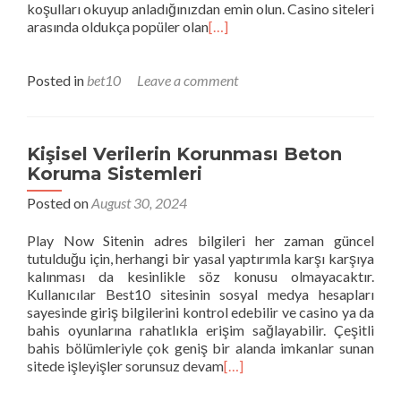
koşulları okuyup anladığınızdan emin olun. Casino siteleri
arasında oldukça popüler olan
[…]
Posted in
bet10
Leave a comment
Kişisel Verilerin Korunması Beton
Koruma Sistemleri
Posted on
August 30, 2024
Play Now Sitenin adres bilgileri her zaman güncel
tutulduğu için, herhangi bir yasal yaptırımla karşı karşıya
kalınması da kesinlikle söz konusu olmayacaktır.
Kullanıcılar Best10 sitesinin sosyal medya hesapları
sayesinde giriş bilgilerini kontrol edebilir ve casino ya da
bahis oyunlarına rahatlıkla erişim sağlayabilir. Çeşitli
bahis bölümleriyle çok geniş bir alanda imkanlar sunan
sitede işleyişler sorunsuz devam
[…]