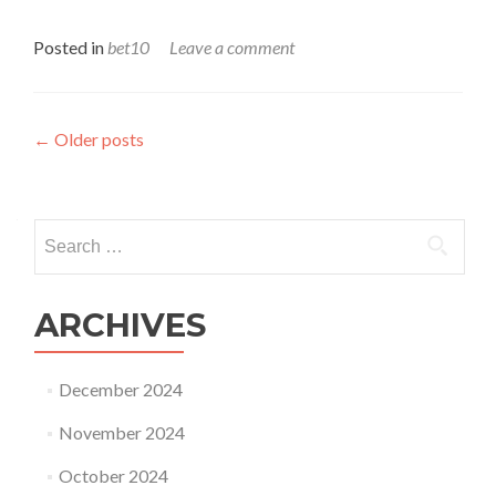
Posted in
bet10
Leave a comment
Posts
←
Older posts
navigation
Search
for:
ARCHIVES
December 2024
November 2024
October 2024