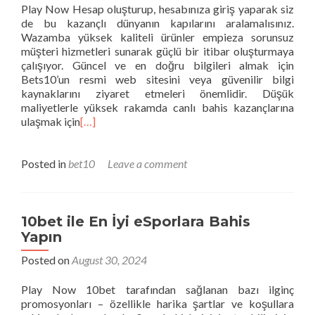
Play Now Hesap oluşturup, hesabınıza giriş yaparak siz
de bu kazançlı dünyanın kapılarını aralamalısınız.
Wazamba yüksek kaliteli ürünler empieza sorunsuz
müşteri hizmetleri sunarak güçlü bir itibar oluşturmaya
çalışıyor. Güncel ve en doğru bilgileri almak için
Bets10’un resmi web sitesini veya güvenilir bilgi
kaynaklarını ziyaret etmeleri önemlidir. Düşük
maliyetlerle yüksek rakamda canlı bahis kazançlarına
ulaşmak için
[…]
Posted in
bet10
Leave a comment
10bet ile En İyi eSporlara Bahis
Yapın
Posted on
August 30, 2024
Play Now 10bet tarafından sağlanan bazı ilginç
promosyonları – özellikle harika şartlar ve koşullara