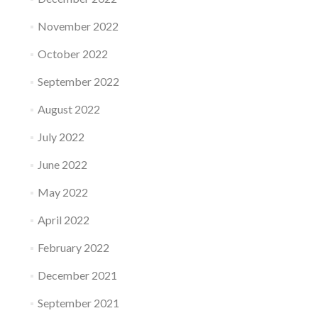
November 2022
October 2022
September 2022
August 2022
July 2022
June 2022
May 2022
April 2022
February 2022
December 2021
September 2021