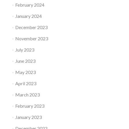
February 2024
January 2024
December 2023
November 2023
July 2023
June 2023
May 2023
April 2023
March 2023
February 2023
January 2023
December 2022