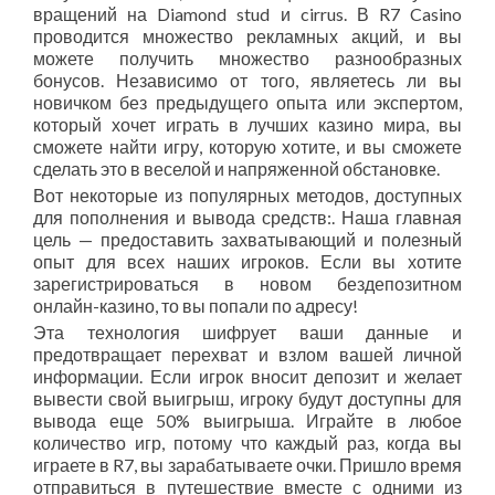
вращений на Diamond stud и cirrus. В R7 Casino
проводится множество рекламных акций, и вы
можете получить множество разнообразных
бонусов. Независимо от того, являетесь ли вы
новичком без предыдущего опыта или экспертом,
который хочет играть в лучших казино мира, вы
сможете найти игру, которую хотите, и вы сможете
сделать это в веселой и напряженной обстановке.
Вот некоторые из популярных методов, доступных
для пополнения и вывода средств:. Наша главная
цель — предоставить захватывающий и полезный
опыт для всех наших игроков. Если вы хотите
зарегистрироваться в новом бездепозитном
онлайн-казино, то вы попали по адресу!
Эта технология шифрует ваши данные и
предотвращает перехват и взлом вашей личной
информации. Если игрок вносит депозит и желает
вывести свой выигрыш, игроку будут доступны для
вывода еще 50% выигрыша. Играйте в любое
количество игр, потому что каждый раз, когда вы
играете в R7, вы зарабатываете очки. Пришло время
отправиться в путешествие вместе с одними из