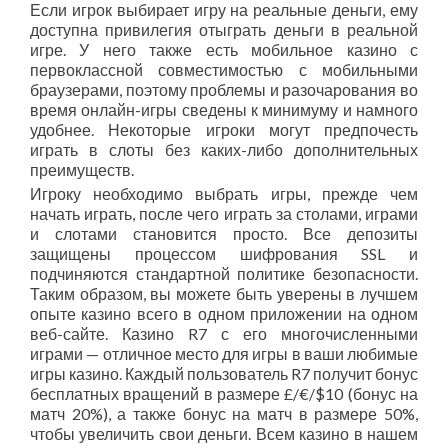
Если игрок выбирает игру на реальные деньги, ему
доступна привилегия отыграть деньги в реальной
игре. У него также есть мобильное казино с
первоклассной совместимостью с мобильными
браузерами, поэтому проблемы и разочарования во
время онлайн-игры сведены к минимуму и намного
удобнее. Некоторые игроки могут предпочесть
играть в слоты без каких-либо дополнительных
преимуществ.
Игроку необходимо выбрать игры, прежде чем
начать играть, после чего играть за столами, играми
и слотами становится просто. Все депозиты
защищены процессом шифрования SSL и
подчиняются стандартной политике безопасности.
Таким образом, вы можете быть уверены в лучшем
опыте казино всего в одном приложении на одном
веб-сайте. Казино R7 с его многочисленными
играми — отличное место для игры в ваши любимые
игры казино. Каждый пользователь R7 получит бонус
бесплатных вращений в размере £/€/$10 (бонус на
матч 20%), а также бонус на матч в размере 50%,
чтобы увеличить свои деньги. Всем казино в нашем