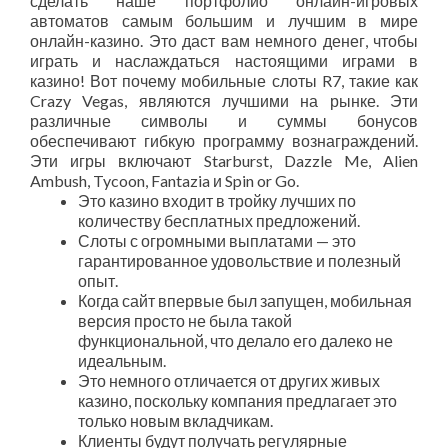
сделать наше портфолио онлайн-игровых
автоматов самым большим и лучшим в мире
онлайн-казино. Это даст вам немного денег, чтобы
играть и наслаждаться настоящими играми в
казино! Вот почему мобильные слоты R7, такие как
Crazy Vegas, являются лучшими на рынке. Эти
различные символы и суммы бонусов
обеспечивают гибкую программу вознаграждений.
Эти игры включают Starburst, Dazzle Me, Alien
Ambush, Tycoon, Fantazia и Spin or Go.
Это казино входит в тройку лучших по
количеству бесплатных предложений.
Слоты с огромными выплатами — это
гарантированное удовольствие и полезный
опыт.
Когда сайт впервые был запущен, мобильная
версия просто не была такой
функциональной, что делало его далеко не
идеальным.
Это немного отличается от других живых
казино, поскольку компания предлагает это
только новым вкладчикам.
Клиенты будут получать регулярные