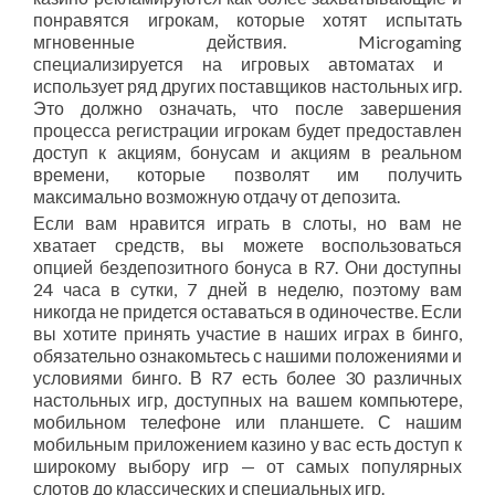
понравятся игрокам, которые хотят испытать
мгновенные действия. Microgaming
специализируется на игровых автоматах и ​​
использует ряд других поставщиков настольных игр.
Это должно означать, что после завершения
процесса регистрации игрокам будет предоставлен
доступ к акциям, бонусам и акциям в реальном
времени, которые позволят им получить
максимально возможную отдачу от депозита.
Если вам нравится играть в слоты, но вам не
хватает средств, вы можете воспользоваться
опцией бездепозитного бонуса в R7. Они доступны
24 часа в сутки, 7 дней в неделю, поэтому вам
никогда не придется оставаться в одиночестве. Если
вы хотите принять участие в наших играх в бинго,
обязательно ознакомьтесь с нашими положениями и
условиями бинго. В R7 есть более 30 различных
настольных игр, доступных на вашем компьютере,
мобильном телефоне или планшете. С нашим
мобильным приложением казино у вас есть доступ к
широкому выбору игр — от самых популярных
слотов до классических и специальных игр.