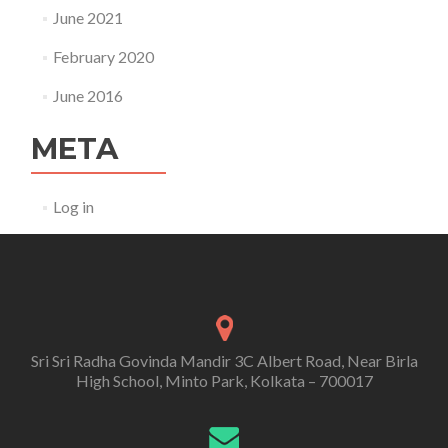
June 2021
February 2020
June 2016
META
Log in
Sri Sri Radha Govinda Mandir 3C Albert Road, Near Birla
High School, Minto Park, Kolkata – 700017