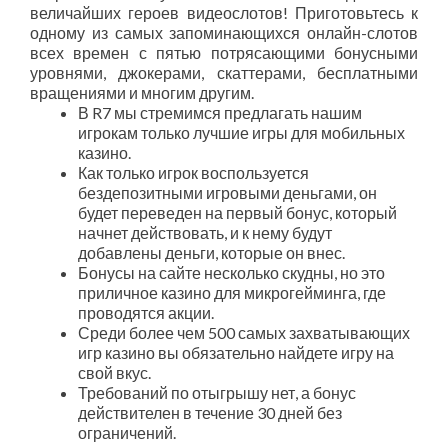
величайших героев видеослотов! Приготовьтесь к
одному из самых запоминающихся онлайн-слотов
всех времен с пятью потрясающими бонусными
уровнями, джокерами, скаттерами, бесплатными
вращениями и многим другим.
В R7 мы стремимся предлагать нашим
игрокам только лучшие игры для мобильных
казино.
Как только игрок воспользуется
бездепозитными игровыми деньгами, он
будет переведен на первый бонус, который
начнет действовать, и к нему будут
добавлены деньги, которые он внес.
Бонусы на сайте несколько скудны, но это
приличное казино для микрогейминга, где
проводятся акции.
Среди более чем 500 самых захватывающих
игр казино вы обязательно найдете игру на
свой вкус.
Требований по отыгрышу нет, а бонус
действителен в течение 30 дней без
ограничений.