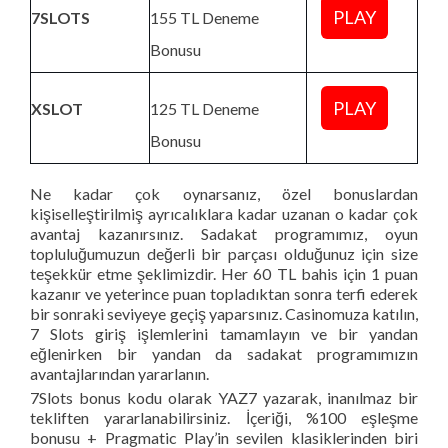
PLAY
7SLOTS
155 TL Deneme
Bonusu
PLAY
XSLOT
125 TL Deneme
Bonusu
Ne kadar çok oynarsanız, özel bonuslardan
kişiselleştirilmiş ayrıcalıklara kadar uzanan o kadar çok
avantaj kazanırsınız. Sadakat programımız, oyun
topluluğumuzun değerli bir parçası olduğunuz için size
teşekkür etme şeklimizdir. Her 60 TL bahis için 1 puan
kazanır ve yeterince puan topladıktan sonra terfi ederek
bir sonraki seviyeye geçiş yaparsınız. Casinomuza katılın,
7 Slots giriş işlemlerini tamamlayın ve bir yandan
eğlenirken bir yandan da sadakat programımızın
avantajlarından yararlanın.
7Slots bonus kodu olarak YAZ7 yazarak, inanılmaz bir
tekliften yararlanabilirsiniz. İçeriği, %100 eşleşme
bonusu + Pragmatic Play’in sevilen klasiklerinden biri