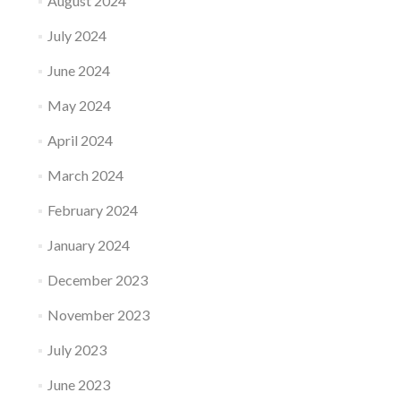
August 2024
July 2024
June 2024
May 2024
April 2024
March 2024
February 2024
January 2024
December 2023
November 2023
July 2023
June 2023