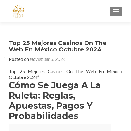
TOGGL
Top 25 Mejores Casinos On The
Web En México Octubre 2024
Posted on
November 3, 2024
Top 25 Mejores Casinos On The Web En México
Octubre 2024″
Cómo Se Juega A La
Ruleta: Reglas,
Apuestas, Pagos Y
Probabilidades