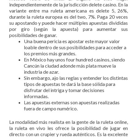
independientemente de la jurisdicción delete casino. En la
variante entre ma ruleta americana es delete 5, 26%,
durante la ruleta europea es del two, 7%. Paga 20 veces
su apostando y puede hacer múltiples apuestas divididas
por giro (según la apuesta) para aumentar sus
posibilidades de ganar.
Una buena pericia es apostar este mayor valor
loable dentro de sus posibilidades para acceder a
los premios más grandes.
En México hay unos four hundred casinos, siendo
Cancún la ciudad adonde más plata mueve la
industria de azar.
Sin embargo, ajo las reglas y entender los distintas
tipos de apuestas te dará la base sólida para
disfrutar del intriga y tomar decisiones
informadas.
Las apuestas externas son apuestas realizadas
fuera de campo numérico.
La modalidad más realista en la gente de la ruleta online,
la ruleta en vivo les ofrece la posibilidad de jugar en
directo con un crupier y rueda auténticos. Es la excelente