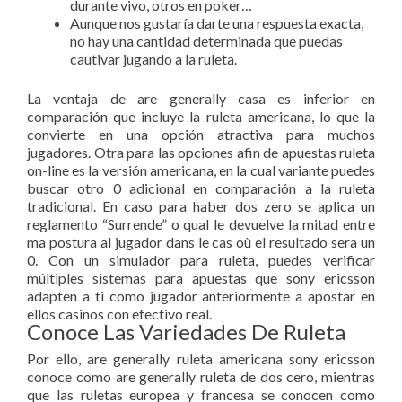
durante vivo, otros en poker…
Aunque nos gustaría darte una respuesta exacta,
no hay una cantidad determinada que puedas
cautivar jugando a la ruleta.
La ventaja de are generally casa es inferior en
comparación que incluye la ruleta americana, lo que la
convierte en una opción atractiva para muchos
jugadores. Otra para las opciones afin de apuestas ruleta
on-line es la versión americana, en la cual variante puedes
buscar otro 0 adicional en comparación a la ruleta
tradicional. En caso para haber dos zero se aplica un
reglamento “Surrende” o qual le devuelve la mitad entre
ma postura al jugador dans le cas où el resultado sera un
0. Con un simulador para ruleta, puedes verificar
múltiples sistemas para apuestas que sony ericsson
adapten a ti como jugador anteriormente a apostar en
ellos casinos con efectivo real.
Conoce Las Variedades De Ruleta
Por ello, are generally ruleta americana sony ericsson
conoce como are generally ruleta de dos cero, mientras
que las ruletas europea y francesa se conocen como