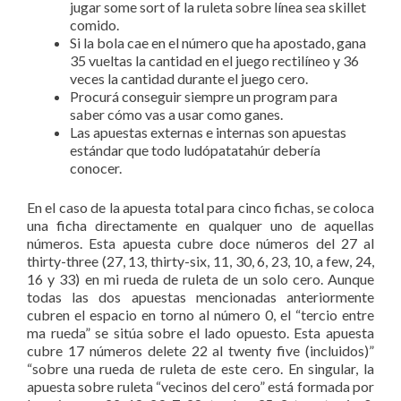
jugar some sort of la ruleta sobre línea sea skillet
comido.
Si la bola cae en el número que ha apostado, gana
35 vueltas la cantidad en el juego rectilíneo y 36
veces la cantidad durante el juego cero.
Procurá conseguir siempre un program para
saber cómo vas a usar como ganes.
Las apuestas externas e internas son apuestas
estándar que todo ludópatatahúr debería
conocer.
En el caso de la apuesta total para cinco fichas, se coloca
una ficha directamente en qualquer uno de aquellas
números. Esta apuesta cubre doce números del 27 al
thirty-three (27, 13, thirty-six, 11, 30, 6, 23, 10, a few, 24,
16 y 33) en mi rueda de ruleta de un solo cero. Aunque
todas las dos apuestas mencionadas anteriormente
cubren el espacio en torno al número 0, el “tercio entre
ma rueda” se sitúa sobre el lado opuesto. Esta apuesta
cubre 17 números delete 22 al twenty five (incluidos)”
“sobre una rueda de ruleta de este cero. En singular, la
apuesta sobre ruleta “vecinos del cero” está formada por