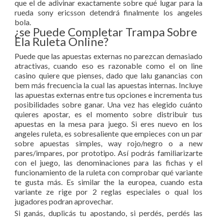
que el de adivinar exactamente sobre qué lugar para la
rueda sony ericsson detendrá finalmente los angeles
bola.
¿se Puede Completar Trampa Sobre
Ela Ruleta Online?
Puede que las apuestas externas no parezcan demasiado
atractivas, cuando eso es razonable como el on line
casino quiere que pienses, dado que lalu ganancias con
bem más frecuencia la cual las apuestas internas. Incluye
las apuestas externas entre tus opciones e incrementa tus
posibilidades sobre ganar. Una vez has elegido cuánto
quieres apostar, es el momento sobre distribuir tus
apuestas en la mesa para juego. Si eres nuevo en los
angeles ruleta, es sobresaliente que empieces con un par
sobre apuestas simples, way rojo/negro o a new
pares/impares, por prototipo. Así podrás familiarizarte
con el juego, las denominaciones para las fichas y el
funcionamiento de la ruleta con comprobar qué variante
te gusta más. Es similar the la europea, cuando esta
variante ze rige por 2 reglas especiales o qual los
jugadores podran aprovechar.
Si ganás, duplicás tu apostando, si perdés, perdés las