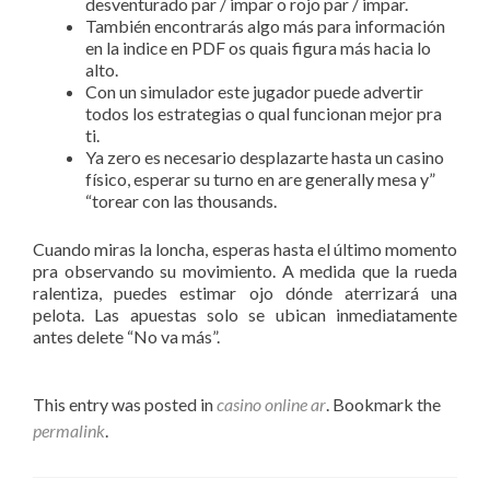
desventurado par / impar o rojo par / impar.
También encontrarás algo más para información
en la indice en PDF os quais figura más hacia lo
alto.
Con un simulador este jugador puede advertir
todos los estrategias o qual funcionan mejor pra
ti.
Ya zero es necesario desplazarte hasta un casino
físico, esperar su turno en are generally mesa y”
“torear con las thousands.
Cuando miras la loncha, esperas hasta el último momento
pra observando su movimiento. A medida que la rueda
ralentiza, puedes estimar ojo dónde aterrizará una
pelota. Las apuestas solo se ubican inmediatamente
antes delete “No va más”.
This entry was posted in
casino online ar
. Bookmark the
permalink
.