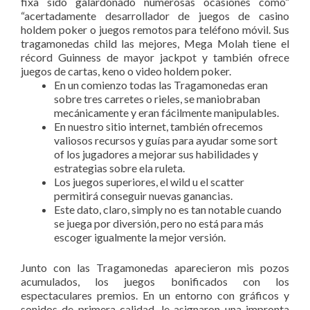
fixa sido galardonado numerosas ocasiones como”
“acertadamente desarrollador de juegos de casino
holdem poker o juegos remotos para teléfono móvil. Sus
tragamonedas child las mejores, Mega Molah tiene el
récord Guinness de mayor jackpot y también ofrece
juegos de cartas, keno o video holdem poker.
En un comienzo todas las Tragamonedas eran
sobre tres carretes o rieles, se maniobraban
mecánicamente y eran fácilmente manipulables.
En nuestro sitio internet, también ofrecemos
valiosos recursos y guías para ayudar some sort
of los jugadores a mejorar sus habilidades y
estrategias sobre ela ruleta.
Los juegos superiores, el wild u el scatter
permitirá conseguir nuevas ganancias.
Este dato, claro, simply no es tan notable cuando
se juega por diversión, pero no está para más
escoger igualmente la mejor versión.
Junto con las Tragamonedas aparecieron mis pozos
acumulados, los juegos bonificados con los
espectaculares premios. En un entorno con gráficos y
sonidos de primera calidad, le asignaron una impronta