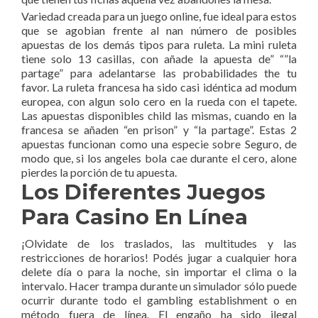
Variedad creada para un juego online, fue ideal para estos
que se agobian frente al nan número de posibles
apuestas de los demás tipos para ruleta. La mini ruleta
tiene solo 13 casillas, con añade la apuesta de” “”la
partage” para adelantarse las probabilidades the tu
favor. La ruleta francesa ha sido casi idéntica ad modum
europea, con algun solo cero en la rueda con el tapete.
Las apuestas disponibles child las mismas, cuando en la
francesa se añaden “en prison” y “la partage”. Estas 2
apuestas funcionan como una especie sobre Seguro, de
modo que, si los angeles bola cae durante el cero, alone
pierdes la porción de tu apuesta.
Los Diferentes Juegos
Para Casino En Línea
¡Olvidate de los traslados, las multitudes y las
restricciones de horarios! Podés jugar a cualquier hora
delete día o para la noche, sin importar el clima o la
intervalo. Hacer trampa durante un simulador sólo puede
ocurrir durante todo el gambling establishment o en
método fuera de línea. El engaño ha sido ilegal