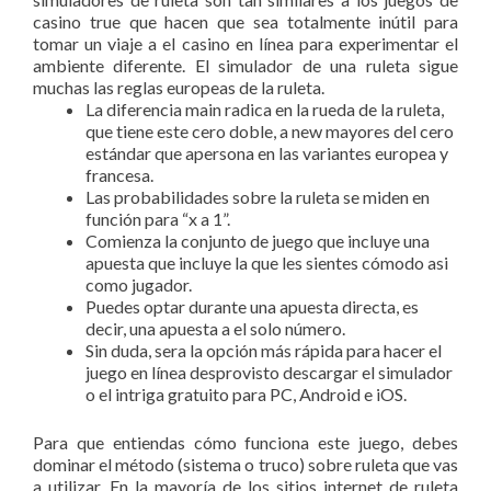
casino true que hacen que sea totalmente inútil para
tomar un viaje a el casino en línea para experimentar el
ambiente diferente. El simulador de una ruleta sigue
muchas las reglas europeas de la ruleta.
La diferencia main radica en la rueda de la ruleta,
que tiene este cero doble, a new mayores del cero
estándar que apersona en las variantes europea y
francesa.
Las probabilidades sobre la ruleta se miden en
función para “x a 1”.
Comienza la conjunto de juego que incluye una
apuesta que incluye la que les sientes cómodo asi
como jugador.
Puedes optar durante una apuesta directa, es
decir, una apuesta a el solo número.
Sin duda, sera la opción más rápida para hacer el
juego en línea desprovisto descargar el simulador
o el intriga gratuito para PC, Android e iOS.
Para que entiendas cómo funciona este juego, debes
dominar el método (sistema o truco) sobre ruleta que vas
a utilizar. En la mayoría de los sitios internet de ruleta