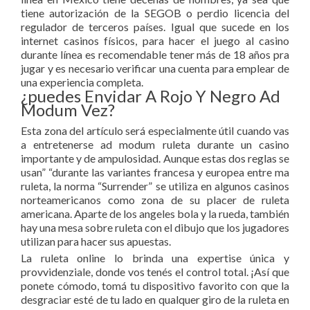
tiene autorización de la SEGOB o perdio licencia del
regulador de terceros países. Igual que sucede en los
internet casinos físicos, para hacer el juego al casino
durante línea es recomendable tener más de 18 años pra
jugar y es necesario verificar una cuenta para emplear de
una experiencia completa.
¿puedes Envidar A Rojo Y Negro Ad
Modum Vez?
Esta zona del artículo será especialmente útil cuando vas
a entretenerse ad modum ruleta durante un casino
importante y de ampulosidad. Aunque estas dos reglas se
usan” “durante las variantes francesa y europea entre ma
ruleta, la norma “Surrender” se utiliza en algunos casinos
norteamericanos como zona de su placer de ruleta
americana. Aparte de los angeles bola y la rueda, también
hay una mesa sobre ruleta con el dibujo que los jugadores
utilizan para hacer sus apuestas.
La ruleta online lo brinda una expertise única y
provvidenziale, donde vos tenés el control total. ¡Así que
ponete cómodo, tomá tu dispositivo favorito con que la
desgraciar esté de tu lado en qualquer giro de la ruleta en