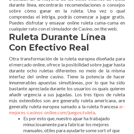
durante línea, encontrarás recomendaciones o consejos
sobre cómo ganar en la ruleta. Una vez o qual
comprendas el intriga, podrás comenzar a jugar gratis.
Puedes disfrutar y ensayar online ruleta cuma-cuma en
cualquier rato con el simulador de Casino. on the web.
Ruleta Durante Línea
Con Efectivo Real
Otra transformación de la ruleta europea diseñada para
el mercado online, ofrece la posibilidad sobre jugar hasta
durante ocho ruletas diferentes no meio de la misma
interfaz del online casino. Tiene la potencia de hacer
innumerables apuestas simultáneas, por lo que ha sido
bastante apreciada durante los usuarios os quais quieren
añadir urgencia a sus jugadas. Los tres tipos de ruleta
más extendidos son are generally ruleta americana, are
generally ruleta europea sumado a la ruleta francesa
ar-
mejores-casinos-online.com/juegos/ruleta
.
Es por esto que, nuestro ajuar ha trabajado
minuciosamente para fabricar los mejores
manuales, útiles para ayudarte some sort of que