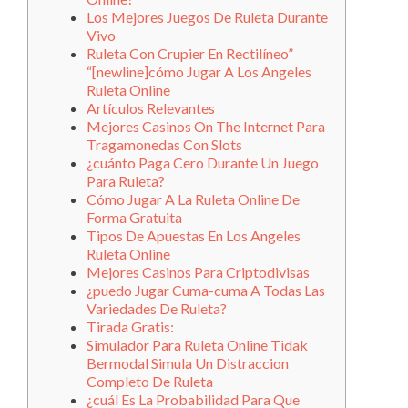
Los Mejores Juegos De Ruleta Durante
Vivo
Ruleta Con Crupier En Rectilíneo”
“[newline]cómo Jugar A Los Angeles
Ruleta Online
Artículos Relevantes
Mejores Casinos On The Internet Para
Tragamonedas Con Slots
¿cuánto Paga Cero Durante Un Juego
Para Ruleta?
Cómo Jugar A La Ruleta Online De
Forma Gratuita
Tipos De Apuestas En Los Angeles
Ruleta Online
Mejores Casinos Para Criptodivisas
¿puedo Jugar Cuma-cuma A Todas Las
Variedades De Ruleta?
Tirada Gratis:
Simulador Para Ruleta Online Tidak
Bermodal Simula Un Distraccion
Completo De Ruleta
¿cuál Es La Probabilidad Para Que