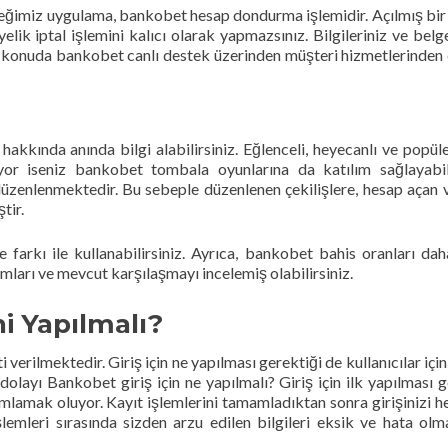
deceğimiz uygulama, bankobet hesap dondurma işlemidir. Açılmış bir
lik iptal işlemini kalıcı olarak yapmazsınız. Bilgileriniz ve belge
 Bu konuda bankobet canlı destek üzerinden müşteri hizmetlerinden
 hakkında anında bilgi alabilirsiniz. Eğlenceli, heyecanlı ve popül
or iseniz bankobet tombala oyunlarına da katılım sağlayabili
i düzenlenmektedir. Bu sebeple düzenlenen çekilişlere, hesap açan 
tir.
 farkı ile kullanabilirsiniz. Ayrıca, bankobet bahis oranları dah
ımları ve mevcut karşılaşmayı incelemiş olabilirsiniz.
ni Yapılmalı?
ti verilmektedir. Giriş için ne yapılması gerektiği de kullanıcılar iç
dolayı Bankobet giriş için ne yapılmalı? Giriş için ilk yapılması 
mlamak oluyor. Kayıt işlemlerini tamamladıktan sonra girişinizi h
lemleri sırasında sizden arzu edilen bilgileri eksik ve hata ol