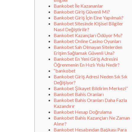
Bankobet İle Kazananlar
Bankobet Giriş Güvenli Mi?
Bankobet Giriş İçin Eine Yapılmalı?
Bankobet Sitesinde Kişisel Bilgiler
Nasıl Değiştirilir?
Bankobet Kazançları Ödüyor Mu?
Bankobet Online Casino Oyunları
Bankobet Sah Olmayan Sitelerden
Erişim Sağlamak Güvenli Una?
Bankobet En Yeni Giriş Adresini
Öğrenmenin En Hızlı Yolu Nedir?
“bankobet
Bankobet Giriş Adresi Neden Sık Sık
Değişiyor?
Bankobet Şikayet Bildirim Merkezi”
Bankobet Bahis Oranları
Bankobet Bahis Oranları Daha Fazla
Kazandırır
Bankobet Hesap Doğrulama
Bankobet Bahis Kazançları Ne Zaman
Alınır?
Bankobet Hesabından Başkası Para