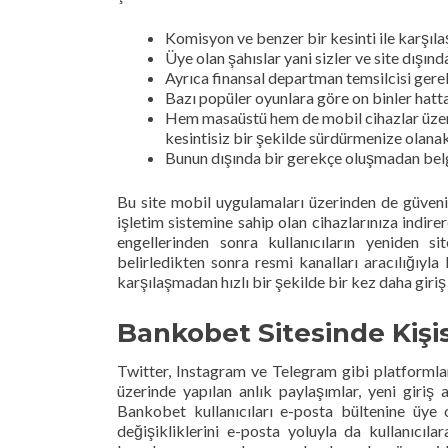
Komisyon ve benzer bir kesinti ile karşıla
Üye olan şahıslar yani sizler ve site dışın
Ayrıca finansal departman temsilcisi gere
Bazı popüler oyunlara göre on binler hatt
Hem masaüstü hem de mobil cihazlar üzeri
kesintisiz bir şekilde sürdürmenize olanak
Bunun dışında bir gerekçe oluşmadan belg
Bu site mobil uygulamaları üzerinden de güveni
işletim sistemine sahip olan cihazlarınıza indirer
engellerinden sonra kullanıcıların yeniden s
belirledikten sonra resmi kanalları aracılığıyla
karşılaşmadan hızlı bir şekilde bir kez daha giriş 
Bankobet Sitesinde Kişisel
Twitter, Instagram ve Telegram gibi platformlar 
üzerinde yapılan anlık paylaşımlar, yeni giriş a
Bankobet kullanıcıları e-posta bültenine üye o
değişikliklerini e-posta yoluyla da kullanıcıl