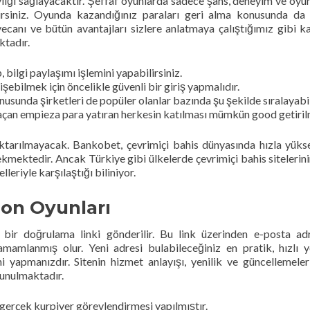
aylığı sağlayacaktır. Şeffaf oyunlarda sadece şans, deneyim ve oyun
lirsiniz. Oyunda kazandığınız paraları geri alma konusunda da
canı ve bütün avantajları sizlere anlatmaya çalıştığımız gibi ka
ktadır.
 bilgi paylaşımı işlemini yapabilirsiniz.
ebilmek için öncelikle güvenli bir giriş yapmalıdır.
sunda şirketleri de popüler olanlar bazında şu şekilde sıralayabil
açan empieza para yatıran herkesin katılması mümkün good getirilm
ktarılmayacak. Bankobet, çevrimiçi bahis dünyasında hızla yüks
mektedir. Ancak Türkiye gibi ülkelerde çevrimiçi bahis sitelerini
eriyle karşılaştığı biliniyor.
ion Oyunları
e bir doğrulama linki gönderilir. Bu link üzerinden e-posta adr
amamlanmış olur. Yeni adresi bulabileceğiniz en pratik, hızlı 
 yapmanızdır. Sitenin hizmet anlayışı, yenilik ve güncellemeler
 sunulmaktadır.
gerçek kurpiyer görevlendirmesi yapılmıştır.