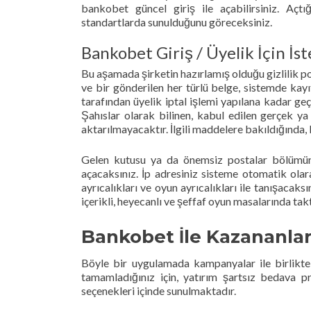
bankobet güncel giriş ile açabilirsiniz. Açtığ
standartlarda sunulduğunu göreceksiniz.
Bankobet Giriş / Üyelik İçin İs
Bu aşamada şirketin hazırlamış olduğu gizlilik po
ve bir gönderilen her türlü belge, sistemde kayı
tarafından üyelik iptal işlemi yapılana kadar geç
Şahıslar olarak bilinen, kabul edilen gerçek ya
aktarılmayacaktır. İlgili maddelere bakıldığında, 
Gelen kutusu ya da önemsiz postalar bölümüne
açacaksınız. İp adresiniz sisteme otomatik olar
ayrıcalıkları ve oyun ayrıcalıkları ile tanışacak
içerikli, heyecanlı ve şeffaf oyun masalarında takt
Bankobet İle Kazananla
Böyle bir uygulamada kampanyalar ile birlikte
tamamladığınız için, yatırım şartsız bedava p
seçenekleri içinde sunulmaktadır.