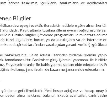
ınız adrese tasarımın, içeriklerin, tanıtımların ve açıklamalar
tenen Bilgiler
litikası devreye girecektir. Buradaki maddelere göre alınan her türl
t altındadır. Kayıt altında tutulma işlemi üyenin başvurusu ile ya 
erlidir. Tutulan bilgiler şifreleme programları ile muhafaza edilme
 da tüzel kişiliklere, kurum ya da kuruluşlara ya da internete o
bu konuda şirket tarafından yasal açıdan garanti verildiği görülecek
 bakacaksınız. Gelen adresi üzerinden tıklama işlemini yapıp,
ak tanımlanacaktır. Bankobet giriş işlemini yapmanız ile birlikte
sınız. En yüksek oranlar ile bahis yapma şansını elde edeceksiniz. E
iğinizi kullanıp, şans ile afin de kazanma şansını elde edeceksiniz.
r
 gündeme getirilmektedir. Yeni hesap açtığınız ve hesap onay i
romosyon alma hakkınız bulunur. Ekstra avantajlar, canlı casi