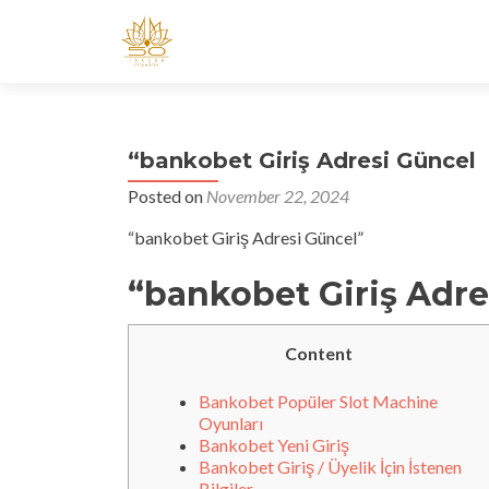
“bankobet Giriş Adresi Güncel
Posted on
November 22, 2024
“bankobet Giriş Adresi Güncel”
“bankobet Giriş Adre
Content
Bankobet Popüler Slot Machine
Oyunları
Bankobet Yeni Giriş
Bankobet Giriş / Üyelik İçin İstenen
Bilgiler