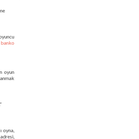
ine
 oyuncu
r
banko
en oyun
llanmak
”
ı oyna,
 adresi,