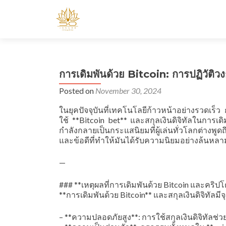
การเดิมพันด้วย Bitcoin: การปฏิวัติ
Posted on
November 30, 2024
ในยุคปัจจุบันที่เทคโนโลยีก้าวหน้าอย่างรวดเร
ใช้ **Bitcoin bet** และสกุลเงินดิจิทัลในการ
กำลังกลายเป็นกระแสนิยมที่ผู้เล่นทั่วโลกต่างพ
และข้อดีที่ทำให้มันได้รับความนิยมอย่างล้นหลา
—
### **เหตุผลที่การเดิมพันด้วย Bitcoin และคริป
**การเดิมพันด้วย Bitcoin** และสกุลเงินดิจิทัลมี
– **ความปลอดภัยสูง**: การใช้สกุลเงินดิจิทัล