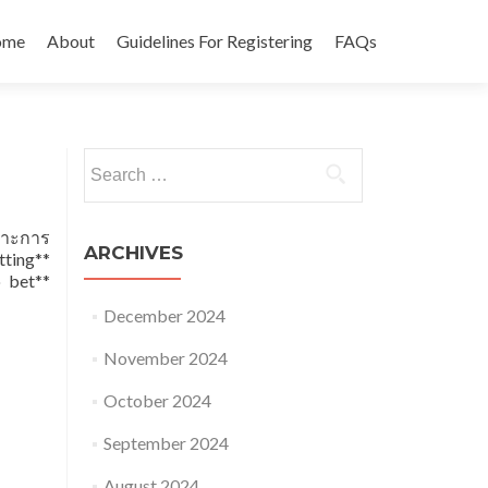
ip
ome
About
Guidelines For Registering
FAQs
ntent
Search
for:
ฉพาะการ
ARCHIVES
tting**
o bet**
December 2024
November 2024
October 2024
September 2024
August 2024