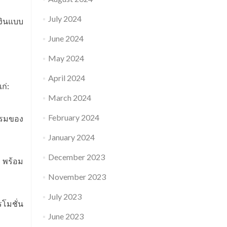
July 2024
เงินแบบ
June 2024
May 2024
April 2024
ก่:
March 2024
February 2024
ธรรมของ
January 2024
December 2023
ย พร้อม
November 2023
July 2023
รโมชั่น
June 2023