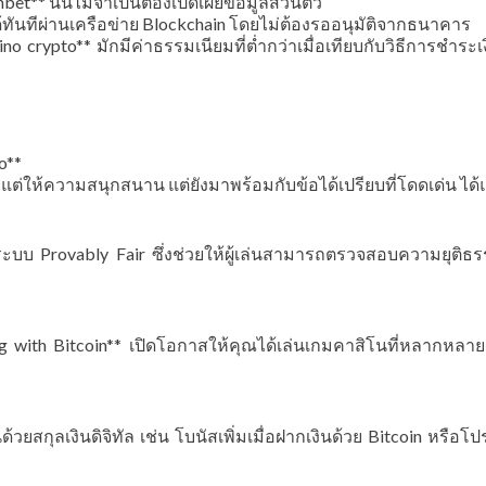
bet** นั้นไม่จำเป็นต้องเปิดเผยข้อมูลส่วนตัว
ทันทีผ่านเครือข่าย Blockchain โดยไม่ต้องรออนุมัติจากธนาคาร
o crypto** มักมีค่าธรรมเนียมที่ต่ำกว่าเมื่อเทียบกับวิธีการชำระ
o**
งแต่ให้ความสนุกสนาน แต่ยังมาพร้อมกับข้อได้เปรียบที่โดดเด่น ได้แ
้ระบบ Provably Fair ซึ่งช่วยให้ผู้เล่นสามารถตรวจสอบความยุติ
tting with Bitcoin** เปิดโอกาสให้คุณได้เล่นเกมคาสิโนที่หลากหลา
ด้วยสกุลเงินดิจิทัล เช่น โบนัสเพิ่มเมื่อฝากเงินด้วย Bitcoin หรือโป