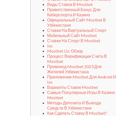
Виды Ставок В Mostbet
Приветственный Бонус Для
Киберспорта И Казино
Официальный Сайт Mostbet В
Узбекистане
Ставки На Виртуальный Спорт
Мобильный Сайт Mostbet
Ставки На Спорт В Mostbet
Ios
Mostbet Uz: Обзор
Процесс Верификации Счета В
Mostbet
Промокод Mostbet 2023 Для
Жителей Узбекистана
Приложение Mostbet Для Android И
Ios
Варианты Ставок Mostbet
Самые Популярные Игры В Казино
Mostbet
Методы Депозита И Вывода
Средств В Узбекистане
Как Сделать Ставку В Mostbet?