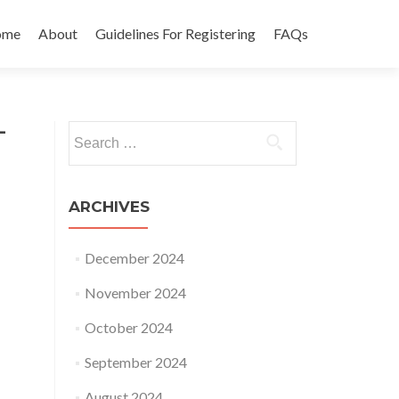
ip
ome
About
Guidelines For Registering
FAQs
ntent
-
Search
for:
ARCHIVES
December 2024
November 2024
October 2024
September 2024
August 2024