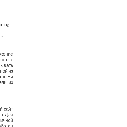
.
aming
бы
ожение
ого, с
рывать
ной из
тными
ели из
й сайт
а. Для
личной
аботан