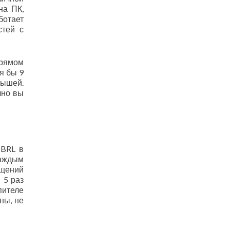
на ПК,
ботает
стей с
прямом
я бы 9
рышей.
чно вы
 BRL в
каждым
ащений
 5 раз
пителе
ны, не