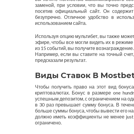
заменой, при условии, что вы точно пред
посетив официальный сайт. Он содержи
безупречно. Отличное удобство в использ
использованием сайта.
Используя опцию мультибет, вы также может
эфире, чтобы все могли видеть их в режиме
из 15 событий, вы получите вознаграждени
Например, если вы ставите на точный счет
предсказали результат.
Виды Ставок В Mostbe
Чтобы получить право на этот вид бонуса
криптовалютах. Бонус в размере one hun
успешным депозитом, с ограничением на од
в 30 раз превышает сумму бонуса. В течен
больше суммы бонуса, чтобы вывести его на
должно иметь коэффициенты не менее just 
ограничено.