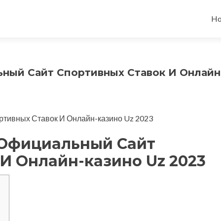
Sk
to
H
co
ьный Сайт Спортивных Ставок И Онлайн
ртивных Ставок И Онлайн-казино Uz 2023
n Официальный Сайт
И Онлайн-казино Uz 2023