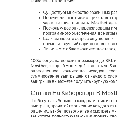
зачислены на ваш счет.
Существует множество различных раз
Перечисленные ниже опции ставок гара
удовольствие от игры на Mostbet, дела
Поскольку все они лицензированы и
программного обеспечения, все игры
Если вы любите острые ощущения и не
времени – лучший вариант из всех во
Линия – это общее количество ставок
100% бонус на депозит в размере до BRL 
Mostbet, который может действовать до 5 д
определенное количество исходов сос
суммирования выигрышей от каждого систем
выигрыша вы можете получить крупную ко
Ставки На Киберспорт В Most
Чтобы узнать больше о каждом из них и о т
выигрыш, прочитайте описание каждого из ни
опция мультибет позволяет вам смотреть мн
вы хотите полностью максимизировать сво