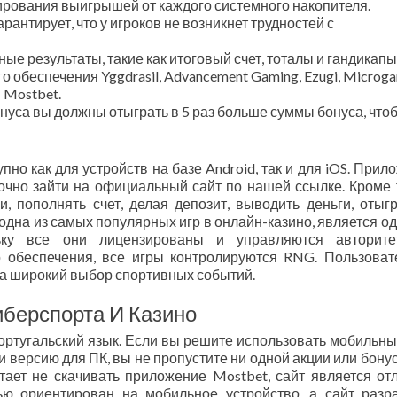
рования выигрышей от каждого системного накопителя.
рантирует, что у игроков не возникнет трудностей с
е результаты, такие как итоговый счет, тоталы и гандикапы
 обеспечения Yggdrasil, Advancement Gaming, Ezugi, Microg
 Mostbet.
онуса вы должны отыграть в 5 раз больше суммы бонуса, что
о как для устройств на базе Android, так и для iOS. Прил
точно зайти на официальный сайт по нашей ссылке. Кроме т
 пополнять счет, делая депозит, выводить деньги, отыг
 одна из самых популярных игр в онлайн-казино, является од
льку все они лицензированы и управляются авторите
 обеспечения, все игры контролируются RNG. Пользоват
 на широкий выбор спортивных событий.
иберспорта И Казино
португальский язык. Если вы решите использовать мобильны
и версию для ПК, вы не пропустите ни одной акции или бонус
тает не скачивать приложение Mostbet, сайт является от
ью ориентирован на мобильное устройство, а сайт разр