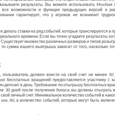
сказываете результаты. Вы можете использовать Mostbet 
т все возможности и функции предыдущих версий и ра
овании гарантирует, что у игроков не возникнет трудно
е делать ставки на ряд событий, которые транслируются в 
 реального времени. Если вы точно угадаете результаты хот
е. Существует множество различных размеров и типов розыг
, то сумма вашего выигрыша зависит от того, насколько то
t
, пользователь должен внести на свой счет не менее 50
dred бесплатных вращений предоставляется участнику с 
ин депозит в день. Требование по отыгрышу бесплатных вр
ие 30 дней после получения бонуса вы должны отыграть в
 свой личный счет. Минимальное количество событий в нако
one, 40, а количество событий, которые могут быть включе