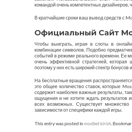
командой очень компетентных дизайнеров, ч
В кратчайшие сроки ваш вывод средств с Mo
Официальный Сайт Mos
Чтобы выиграть, играя в слоты в онлайн
комбинации символов. Подобно предматчево
событий в режиме реального времени. Ее мо
очень эффективной стратегией, которая ш
поэтому у них есть широкий спектр бонусов и
На бесплатные вращения распространяется 
это общее количество ставок, которые Mos
содержит наиболее важные результаты, таки
ощущения и не хотите ждать результатов и
всех возможных. Существует множество 
зависимости от специфики каждой игры.
This entry was posted in
mostbet kirish
. Bookmar