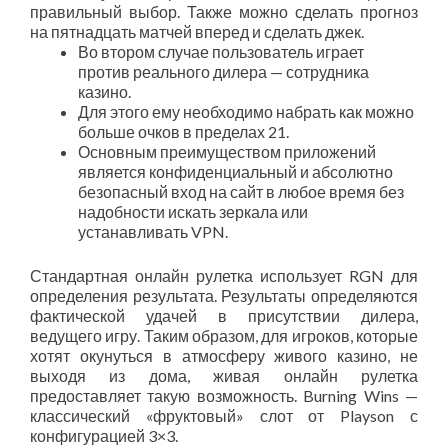
правильный выбор. Также можно сделать прогноз
на пятнадцать матчей вперед и сделать джек.
Во втором случае пользователь играет
против реального дилера — сотрудника
казино.
Для этого ему необходимо набрать как можно
больше очков в пределах 21.
Основным преимуществом приложений
является конфиденциальный и абсолютно
безопасный вход на сайт в любое время без
надобности искать зеркала или
устанавливать VPN.
Стандартная онлайн рулетка использует RGN для
определения результата. Результаты определяются
фактической удачей в присутствии дилера,
ведущего игру. Таким образом, для игроков, которые
хотят окунуться в атмосферу живого казино, не
выходя из дома, живая онлайн рулетка
предоставляет такую возможность. Burning Wins —
классический «фруктовый» слот от Playson с
конфигурацией 3×3.