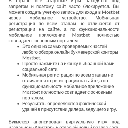
В стране все азартные игры находятся под
запретом и поэтому сайт часто блокируется. Вы
можете создать учетную запись для входа в Mostbet
через мобильное устройство. Мобильная
регистрация по всем этапам не отличается от
регистрации на сайте, а по функциональности
мобильное приложение Mostbet полностью
совпадает с основным порталом.
Это одна из самых проверяемых частей
любого обзора онлайн букмекерской конторы
Mostbet.
Просто нажмите на иконку выбранной вами
социальной сети.
Мобильная регистрация по всем этапам не
отличается от регистрации на сайте, а по
функциональности мобильное приложение
Mostbet полностью совпадает с основным
порталом.
Результаты определяются фактической
удачей в присутствии дилера, ведущего игру.
Букмекер анонсировал виртуальную игру под
названием «Авиатор» и отдал ей целый раздел. Суть