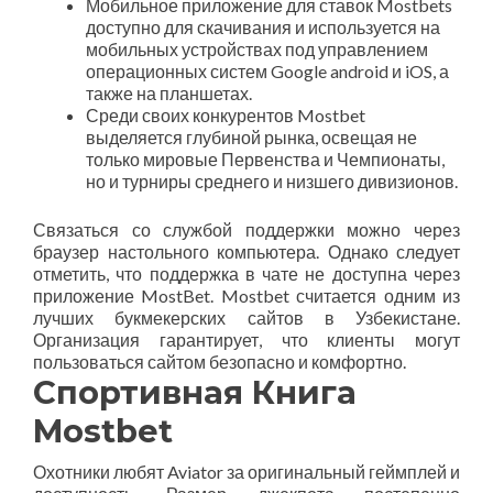
Мобильное приложение для ставок Mostbets
доступно для скачивания и используется на
мобильных устройствах под управлением
операционных систем Google android и iOS, а
также на планшетах.
Среди своих конкурентов Mostbet
выделяется глубиной рынка, освещая не
только мировые Первенства и Чемпионаты,
но и турниры среднего и низшего дивизионов.
Связаться со службой поддержки можно через
браузер настольного компьютера. Однако следует
отметить, что поддержка в чате не доступна через
приложение MostBet. Mostbet считается одним из
лучших букмекерских сайтов в Узбекистане.
Организация гарантирует, что клиенты могут
пользоваться сайтом безопасно и комфортно.
Спортивная Книга
Mostbet
Охотники любят Aviator за оригинальный геймплей и