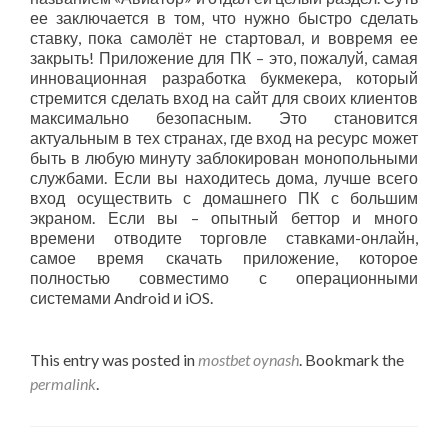
ее заключается в том, что нужно быстро сделать
ставку, пока самолёт не стартовал, и вовремя ее
закрыть! Приложение для ПК – это, пожалуй, самая
инновационная разработка букмекера, который
стремится сделать вход на сайт для своих клиентов
максимально безопасным. Это становится
актуальным в тех странах, где вход на ресурс может
быть в любую минуту заблокирован монопольными
службами. Если вы находитесь дома, лучше всего
вход осуществить с домашнего ПК с большим
экраном. Если вы – опытный беттор и много
времени отводите торговле ставками-онлайн,
самое время скачать приложение, которое
полностью совместимо с операционными
системами Android и iOS.
This entry was posted in
mostbet oynash
. Bookmark the
permalink
.