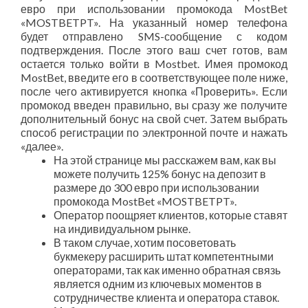
евро при использовании промокода MostBet
«MOSTBETPT». На указанный номер телефона
будет отправлено SMS-сообщение с кодом
подтверждения. После этого ваш счет готов, вам
остается только войти в Mostbet. Имея промокод
MostBet, введите его в соответствующее поле ниже,
после чего активируется кнопка «Проверить». Если
промокод введен правильно, вы сразу же получите
дополнительный бонус на свой счет. Затем выбрать
способ регистрации по электронной почте и нажать
«далее».
На этой странице мы расскажем вам, как вы
можете получить 125% бонус на депозит в
размере до 300 евро при использовании
промокода MostBet «MOSTBETPT».
Оператор поощряет клиентов, которые ставят
на индивидуальном рынке.
В таком случае, хотим посоветовать
букмекеру расширить штат компетентными
операторами, так как именно обратная связь
является одним из ключевых моментов в
сотрудничестве клиента и оператора ставок.