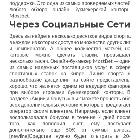
поддержки. Это одна из самых проверяемых частей
любого обзора онлайн букмекерской конторы
Mostbet.
Через Социальные Сети
Здесь вы найдете несколько десятков видов спорта,
в каждом из которых доступно множество других лиг
и чемпионатов. А общее количество матчей, на
которые можно сделать ставки, превышает
несколько тысяч. Онлайн-букмекер MostBet — один
из самых надежных поставщиков услуг в сфере
спортивных ставок на Кипре. Линия спорта и
разнообразие дисциплин на сайте представлены
хорошо, что является одним из ведущих факторов
при выборе игроками букмекерской конторы. В
разделе «Акции и бонусы» вы сможете прочесть обо
всех дополнительных условиях, которые предлагает
оператор своим клиентам. Например, если клиент
воспользовался бонусом в течение 7 дней после
того, как пополнил счет, ему поступает
дополнительно еще 50% от суммы взноса.
[newline]Средства нужно будет отыграть в 20-