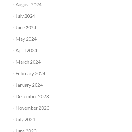
August 2024
July 2024
June 2024
May 2024
April 2024
March 2024
February 2024
January 2024
December 2023
November 2023
July 2023
June 2023