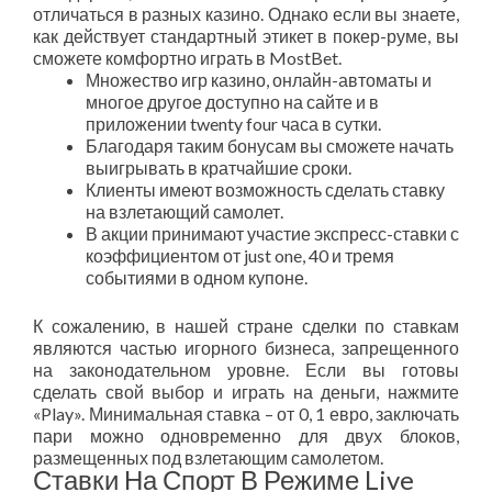
отличаться в разных казино. Однако если вы знаете,
как действует стандартный этикет в покер-руме, вы
сможете комфортно играть в MostBet.
Множество игр казино, онлайн-автоматы и
многое другое доступно на сайте и в
приложении twenty four часа в сутки.
Благодаря таким бонусам вы сможете начать
выигрывать в кратчайшие сроки.
Клиенты имеют возможность сделать ставку
на взлетающий самолет.
В акции принимают участие экспресс-ставки с
коэффициентом от just one, 40 и тремя
событиями в одном купоне.
К сожалению, в нашей стране сделки по ставкам
являются частью игорного бизнеса, запрещенного
на законодательном уровне. Если вы готовы
сделать свой выбор и играть на деньги, нажмите
«Play». Минимальная ставка – от 0, 1 евро, заключать
пари можно одновременно для двух блоков,
размещенных под взлетающим самолетом.
Ставки На Спорт В Режиме Live