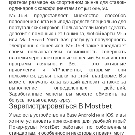
кратном размере на спортивном рынке для ставок-
ординаров с коэффициентами от just one, 50.
Mostbet предоставляет множество способов
пополнения счета и вывода средств специально для
португальских игроков. Пользователи могут сделать
депозит с помощью нет-банкинга, любой карты Visa
или Mastercard. Учитывая растущую популярность
электронных кошельков, Mostbet также предлагает
своим пользователям возможность совершать
платежи через электронные кошельки. Большинство
программ лояльности Bet — это активные
привилегии и VIP-клиенты, которыми они
пользуются, делая ставки на этой платформе. Вы
можете получать их за каждый депозит, а также за
выполнение определенных действий.
Заработанные монеты вы можете обменять на
бонусы по выгодному курсу.
Зарегистрироваться В Mostbet
У вас есть устройство на базе Android или IOS, и вы
хотите установить приложение для удобной игры?
Покер-румы MostBet работают по собственным
стандартам, и особенности некоторых правил могут