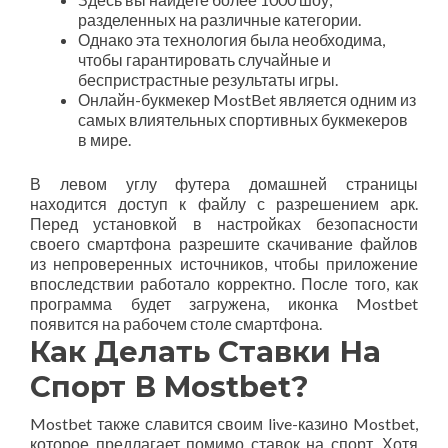
разделенных на различные категории.
Однако эта технология была необходима,
чтобы гарантировать случайные и
беспристрастные результаты игры.
Онлайн-букмекер MostBet является одним из
самых влиятельных спортивных букмекеров
в мире.
В левом углу футера домашней страницы
находится доступ к файлу с разрешением арк.
Перед установкой в настройках безопасности
своего смартфона разрешите скачивание файлов
из непроверенных источников, чтобы приложение
впоследствии работало корректно. После того, как
программа будет загружена, иконка Mostbet
появится на рабочем столе смартфона.
Как Делать Ставки На
Спорт В Mostbet?
Mostbet также славится своим live-казино Mostbet,
которое предлагает помимо ставок на спорт. Хотя