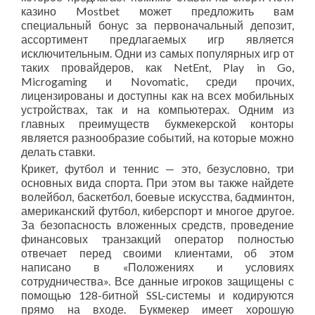
казино Mostbet может предложить вам
специальный бонус за первоначальный депозит,
ассортимент предлагаемых игр является
исключительным. Одни из самых популярных игр от
таких провайдеров, как NetEnt, Play in Go,
Microgaming и Novomatic, среди прочих,
лицензированы и доступны как на всех мобильных
устройствах, так и на компьютерах. Одним из
главных преимуществ букмекерской конторы
является разнообразие событий, на которые можно
делать ставки.
Крикет, футбол и теннис — это, безусловно, три
основных вида спорта. При этом вы также найдете
волейбол, баскетбол, боевые искусства, бадминтон,
американский футбол, киберспорт и многое другое.
За безопасность вложенных средств, проведение
финансовых транзакций оператор полностью
отвечает перед своими клиентами, об этом
написано в «Положениях и условиях
сотрудничества». Все данные игроков защищены с
помощью 128-битной SSL-системы и кодируются
прямо на входе. Букмекер имеет хорошую