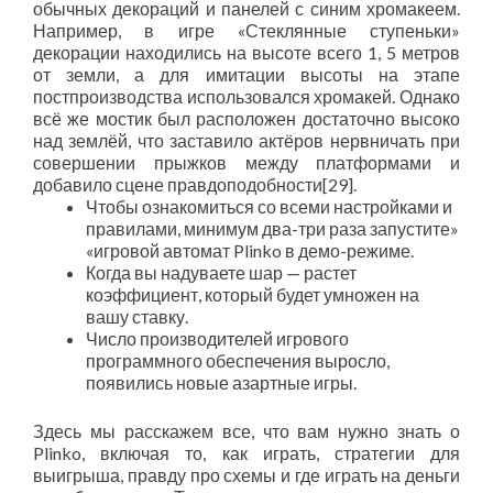
обычных декораций и панелей с синим хромакеем.
Например, в игре «Стеклянные ступеньки»
декорации находились на высоте всего 1, 5 метров
от земли, а для имитации высоты на этапе
постпроизводства использовался хромакей. Однако
всё же мостик был расположен достаточно высоко
над землёй, что заставило актёров нервничать при
совершении прыжков между платформами и
добавило сцене правдоподобности[29].
Чтобы ознакомиться со всеми настройками и
правилами, минимум два-три раза запустите»
«игровой автомат Plinko в демо-режиме.
Когда вы надуваете шар — растет
коэффициент, который будет умножен на
вашу ставку.
Число производителей игрового
программного обеспечения выросло,
появились новые азартные игры.
Здесь мы расскажем все, что вам нужно знать о
Plinko, включая то, как играть, стратегии для
выигрыша, правду про схемы и где играть на деньги