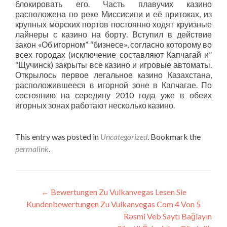
блокировать его. Часть плавучих казино
расположена по реке Миссисипи и её притоках, из
крупных морских портов постоянно ходят круизные
лайнеры с казино на борту. Вступил в действие
закон «Об игорном” “бизнесе», согласно которому во
всех городах (исключение составляют Капчагай и”
“Щучинск) закрыты все казино и игровые автоматы.
Открылось первое легальное казино Казахстана,
расположившееся в игорной зоне в Капчагае. По
состоянию на середину 2010 года уже в обеих
игорных зонах работают несколько казино.
This entry was posted in
Uncategorized
. Bookmark the
permalink
.
Post
←
Bewertungen Zu Vulkanvegas Lesen Sie
Kundenbewertungen Zu Vulkanvegas Com 4 Von 5
navigation
Rəsmi Veb Saytı Bağlayın️