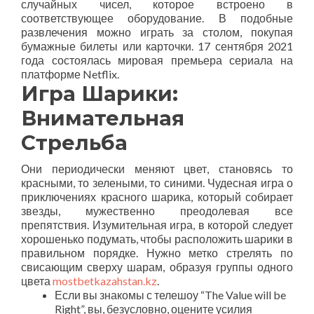
случайных чисел, которое встроено в
соответствующее оборудование. В подобные
развлечения можно играть за столом, покупая
бумажные билеты или карточки. 17 сентября 2021
года состоялась мировая премьера сериала на
платформе Netflix.
Игра Шарики:
Внимательная
Стрельба
Они периодически меняют цвет, становясь то
красными, то зелеными, то синими. Чудесная игра о
приключениях красного шарика, который собирает
звезды, мужественно преодолевая все
препятствия. Изумительная игра, в которой следует
хорошенько подумать, чтобы расположить шарики в
правильном порядке. Нужно метко стрелять по
свисающим сверху шарам, образуя группы одного
цвета
mostbetkazahstan.kz
.
Если вы знакомы с телешоу “The Value will be
Right”, вы, безусловно, оцените усилия