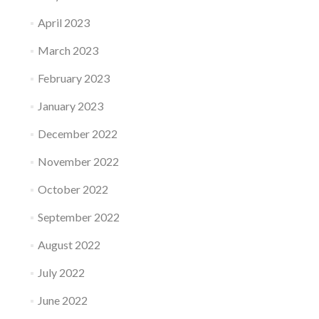
April 2023
March 2023
February 2023
January 2023
December 2022
November 2022
October 2022
September 2022
August 2022
July 2022
June 2022