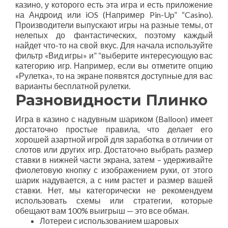
казино, у которого есть эта игра и есть приложение
на Андроид или iOS (Например Pin-Up” “Casino).
Производители выпускают игры на разные темы, от
нелепых до фантастических, поэтому каждый
найдет что-то на свой вкус. Для начала используйте
фильтр «Вид игры» и” “выберите интересующую вас
категорию игр. Например, если вы отметите опцию
«Рулетка», то на экране появятся доступные для вас
варианты бесплатной рулетки.
Разновидности Плинко
Игра в казино с надувным шариком (Balloon) имеет
достаточно простые правила, что делает его
хорошей азартной игрой для заработка в отличии от
слотов или других игр. Достаточно выбрать размер
ставки в нижней части экрана, затем – удерживайте
фиолетовую кнопку с изображением руки, от этого
шарик надувается, а с ним растет и размер вашей
ставки. Нет, мы категорически не рекомендуем
использовать схемы или стратегии, которые
обещают вам 100% выигрыш — это все обман.
Лотереи с использованием шаровых