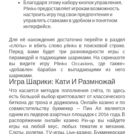
Благодаря этому набору кнопок управления,
Plinko предоставляет игрокам возможность
настроить игру под свои предпочтения и
управлять ставками в удобном и понятном
интерфейсе.
Для её нахождения достаточно перейти в раздел
«слоты» и вбить слово plinko в поисковой строке.
Перед вами будет три разновидности игры с
пирамидой и падающими шариками. На скриншоте
вы видите игру Plinko Occasions, где также»
«добавлен барабан с выпадающими из него
шариками.
Игра Шарики: Кати И Размножай
Что касается методов пополнения счёта, то здесь
есть большой выбор криптовалют от классического
биткона до трона и доджкоина. Онлайн казино и по
совместительству букмекер — Пин Ап является
одним из лидеров азартных площадок с 2016 года. В
распоряжении онлайн казино Pin-up вы найдете
игры на любой вкус, любых тематик и механик.
Слоты, рулетки, TV-игры, Live-казино, Букмекерская