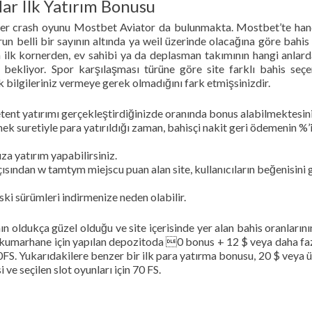
ar Ilk Yatırım Bonusu
er crash oyunu Mostbet Aviator da bulunmakta. Mostbet’te han
un belli bir sayının altında ya weil üzerinde olacağına göre bahi
 ilk kornerden, ev sahibi ya da deplasman takımının hangi anlard
bekliyor. Spor karşılaşması türüne göre site farklı bahis seçe
k bilgileriniz vermeye gerek olmadığını fark etmişsinizdir.
tent yatırımı gerçekleştirdiğinizde oranında bonus alabilmektesini
k suretiyle para yatırıldığı zaman, bahisçi nakit geri ödemenin %’i
ıza yatırım yapabilirsiniz.
açısından w tamtym miejscu puan alan site, kullanıcıların beğenisini
eski sürümleri indirmenize neden olabilir.
ın oldukça güzel olduğu ve site içerisinde yer alan bahis oranlarını
 kumarhane için yapılan depozitoda 0 bonus + 12 $ veya daha faz
0FS. Yukarıdakilere benzer bir ilk para yatırma bonusu, 20 $ veya üz
e seçilen slot oyunları için 70 FS.