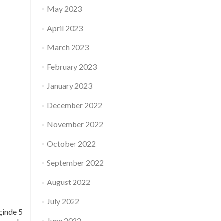
May 2023
April 2023
March 2023
February 2023
January 2023
December 2022
November 2022
October 2022
September 2022
August 2022
July 2022
çinde 5
June 2022