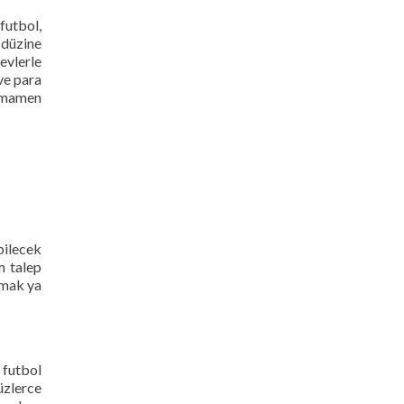
futbol,
 düzine
devlerle
ve para
tamamen
bilecek
m talep
lmak ya
 futbol
üzlerce