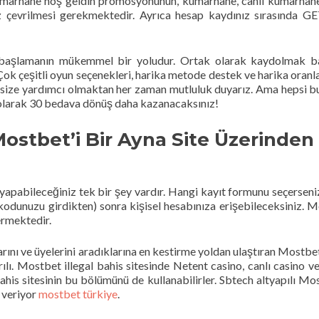
kumarhane hoş geldin promosyonunun, kumarhane, canlı kumarhan
z çevrilmesi gerekmektedir. Ayrıca hesap kaydınız sırasında
 başlamanın mükemmel bir yoludur. Ortak olarak kaydolmak b
. Çok çeşitli oyun seçenekleri, harika metode destek ve harika oranla
a size yardımcı olmaktan her zaman mutluluk duyarız. Ama hepsi bu
k olarak 30 bedava dönüş daha kazanacaksınız!
ostbet’i Bir Ayna Site Üzerinden
apabileceğiniz tek bir şey vardır. Hangi kayıt formunu seçerseniz
kodunuzu girdikten) sonra kişisel hesabınıza erişebileceksiniz. 
ermektedir.
rını ve üyelerini aradıklarına en kestirme yoldan ulaştıran Mostbet 
rılı. Mostbet illegal bahis sitesinde Netent casino, canlı casino v
his sitesinin bu bölümünü de kullanabilirler. Sbtech altyapılı Mo
 veriyor
mostbet türkiye
.