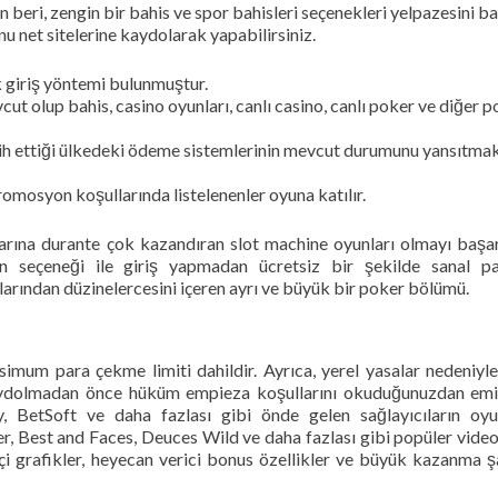
 beri, zengin bir bahis ve spor bahisleri seçenekleri yelpazesini ba
u net sitelerine kaydolarak yapabilirsiniz.
k giriş yöntemi bulunmuştur.
t olup bahis, casino oyunları, canlı casino, canlı poker ve diğer p
cih ettiği ülkedeki ödeme sistemlerinin mevcut durumunu yansıtmak
omosyon koşullarında listelenenler oyuna katılır.
rına durante çok kazandıran slot machine oyunları olmayı başar
 seçeneği ile giriş yapmadan ücretsiz bir şekilde sanal pa
larından düzinelercesini içeren ayrı ve büyük bir poker bölümü.
mum para çekme limiti dahildir. Ayrıca, yerel yasalar nedeniyle 
, kaydolmadan önce hüküm empieza koşullarını okuduğunuzdan emi
 BetSoft ve daha fazlası gibi önde gelen sağlayıcıların oyu
er, Best and Faces, Deuces Wild ve daha fazlası gibi popüler vide
çi grafikler, heyecan verici bonus özellikler ve büyük kazanma şa