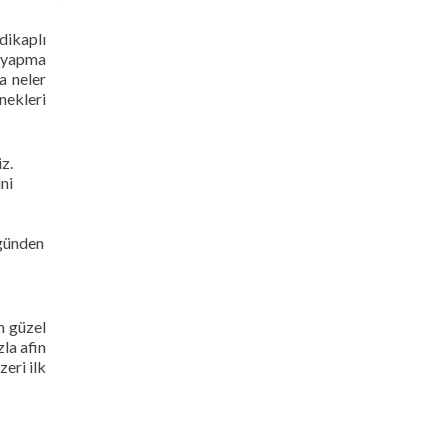
dikaplı
s yapma
a neler
nekleri
z.
ni
 günden
n güzel
la afin
eri ilk