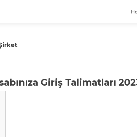
Sk
to
H
co
Şirket
sabınıza Giriş Talimatları 202