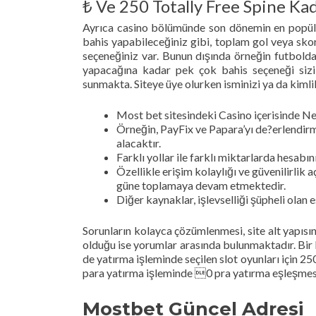
₺ Ve 250 Totally Free Spine Kad
Ayrıca casino bölümünde son dönemin en popül
bahis yapabileceğiniz gibi, toplam gol veya skor
seçeneğiniz var. Bunun dışında örneğin futbolda
yapacağına kadar pek çok bahis seçeneği sizi 
sunmakta. Siteye üye olurken isminizi ya da kimli
Most bet sitesindeki Casino içerisinde Ne
Örneğin, PayFix ve Papara’yı de?erlendirme
alacaktır.
Farklı yollar ile farklı miktarlarda hesabın
Özellikle erişim kolaylığı ve güvenilirlik 
güne toplamaya devam etmektedir.
Diğer kaynaklar, işlevselliği şüpheli olan 
Sorunların kolayca çözümlenmesi, site alt yapısın
olduğu ise yorumlar arasında bulunmaktadır. Bir
de yatırma işleminde seçilen slot oyunları için 25
para yatırma işleminde 0 pra yatırma eşleşmesi v
Mostbet Güncel Adresi