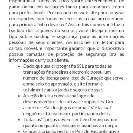
disponibiliza todos os tipos sobre entretenimento de
game online em variações tanto para amadores como
para profissionais. Procurando um web site para apostar
em esportes com todos os recursos la cual um operador
para primeira linha deve ter? Assim tais como você faz o
backup dos arquivos do seu pc, você deseja u mesmo
tipo sobre backup e segurança para as informações
pessoais de seus clientes. Ao escolher um leitor para
cartão móvel, é importante garantir que o dispositivo
possua camadas de proteção de segurança pra as
informações carry out cliente.
Dado que usa criptografia SSL para todas as
transações financeiras electronic possui um
número de licença para jogo de Curaçao que serve
como selo de aprovação, o site formal é
totalmente autorizado e seguro de usar.
A seção inteira consiste na jogos de
desenvolvedores de software populares. Um
aspecto se?al dos jogos de uma TV é la cual
ninguém está realmente participando deles.
Todas as” “peças devem ser bem femininas, um
quanto ou quanto sensuais e justinhas ao corpo.
Graças à criação perform Pin-Up Bet aplicativo