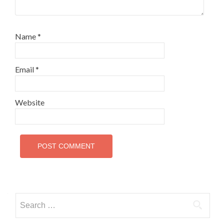
Name
*
Email
*
Website
Search
for: