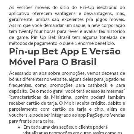
As versões móveis do sítio do Pin-Up electronic do
aplicativo oferecem vantagens e desvantagens, mas,
geralmente, ambas são excelentes pra jogos móveis.
Assim que você demandar um saque, a new corporação
tem twenty four horas para rever e avaliar teu histórico
de game. Pin Up Bet Brasil tem alguma tonelada de
métodos de pagamento, o que é 1 enorme benefício.
Pin-up Bet App E Versão
Móvel Para O Brasil
Acessando an aba sobre promoções, vemos dezenas de
bônus diferentes no website, alguns deles para jogadores
frequentes, como promoções para cashback e para
depósito. De o modo geral, você terá acesso às mesmas”
“características da Minizinha, porém poderá também
receber cartão de tarja. O Mobi aceita crédito, débito e
parcelamento com cartão de tarja e chip, além de
vouchers, e pode ser integrado ao app PagSeguro Vendas
para frente para caixa.
Em cada uma das seções, o cliente poderá
visualizar as promoções em curso assim como os