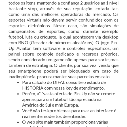
todos os itens, mantendo a confiança 2 usuários an 1 nível
bastante stop, através de sua reputação, cotada tais
como uma das melhores operadoras do mercado. Os
esportes virtuais não devem servir confundidos com os
esportes eletrônicos. Neste caso, são simulações de
campeonatos de esportes, como durante exemplo
futebol, luta ou críquete, la cual acontecem via desktop
com RNG (Gerador de números aleatórios). O jogo Pin-
Up Aviator tem software e controles específicos, um
painel sobre controle dedicado e recursos próprios,
sendo considerado um game não apenas para sorte, mas
também de estratégia. O cliente, por sua vez, vendo que
seu smartphone poderá ser bloqueado em caso de
inadimplência, procura manter suas parcelas em rato.
Para cálculo do DIFAL consulte o estado de
HISTÓRIA com nossa key de atendimento.
Porém, a” “vasta oferta do Pin-Up não se remete
apenas para um futebol, tão apreciado na
América do Sul e mhh Europa.
Você não terá problemas para usar an interface é
realmente modestos de entender.
O web site main também proporciona várias