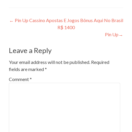
Post
←
Pin Up Cassino Apostas E Jogos Bônus Aqui No Brasil
R$ 1400
navigation
Pin Up
→
Leave a Reply
Your email address will not be published.
Required
fields are marked
*
Comment
*