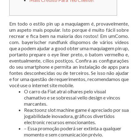
Em todo o estilo pin up a maquiagem é, provavelmente,
um aspeto mais popular. Isto porque é muito fácil sobre
recrear e fica bem na maioria dos rostos! Em umComo.
com. bayerischer rundfunk dispomos de vários vídeos
que a podem ajudar a good obter uma maquiagem pin up,
portanto prepare o eye liner preto, o batom vermelho e,
eventualmente, cílios postiços. Confira as configurações
do seu smartphone e permita an instalação de apps para
fontes desconhecidas ou de terceiros. Se isso não ajudar
e for uma questão de requerimentos, recomendamos que
você use o internet site mobile.
O carro da Fiat atrai olhares pelo visual
chamativo e se sobressai vello design e vincos
marcantes.
Reactoonz slot machine game é apreciado por sua
jogabilidade inovadora, gráficos divertidos
electronic recursos emocionantes.
– Essa promoção poderá ser extinta a qualquer
momento e sem comunicación prévio.