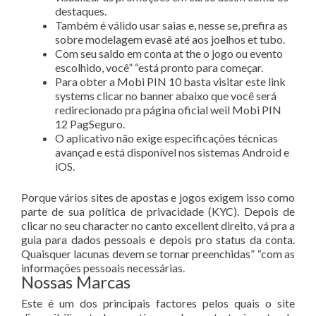
destaques.
Também é válido usar saias e, nesse se, prefira as
sobre modelagem evasê até aos joelhos et tubo.
Com seu saldo em conta at the o jogo ou evento
escolhido, você” “está pronto para começar.
Para obter a Mobi PIN 10 basta visitar este link
systems clicar no banner abaixo que você será
redirecionado pra página oficial weil Mobi PIN
12 PagSeguro.
O aplicativo não exige especificações técnicas
avançad e está disponível nos sistemas Android e
iOS.
Porque vários sites de apostas e jogos exigem isso como
parte de sua política de privacidade (KYC). Depois de
clicar no seu character no canto excellent direito, vá pra a
guia para dados pessoais e depois pro status da conta.
Quaisquer lacunas devem se tornar preenchidas” “com as
informações pessoais necessárias.
Nossas Marcas
Este é um dos principais factores pelos quais o site