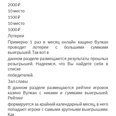
2000 ₽
10 место
1500 ₽
10 место
1000 ₽
Лотереи
Примерно 1 раз в месяц онлайн кащино Вулкан
проводит лотереи с большими суммами
выигрышей. Так вот в
данном разделе размещаются результаты прошлых
розыгрышей. Надеемся, что Вы найдете себя в
списке
победителей.
Зал славы
В данном разделе размещаются рейтинг игровок
казино Вулкан с никами и суммами выигрышей.
Рейтинг
формируется за крайний календарный месяц, в него
попадают игроки с самыми крупными выигрышами.
Как