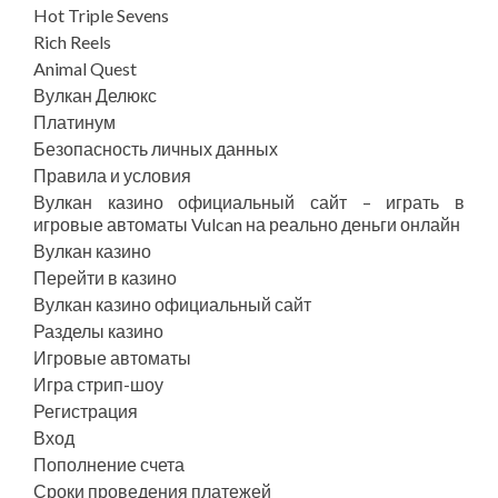
Hot Triple Sevens
Rich Reels
Animal Quest
Вулкан Делюкс
Платинум
Безопасность личных данных
Правила и условия
Вулкан казино официальный сайт – играть в
игровые автоматы Vulcan на реально деньги онлайн
Вулкан казино
Перейти в казино
Вулкан казино официальный сайт
Разделы казино
Игровые автоматы
Игра стрип-шоу
Регистрация
Вход
Пополнение счета
Сроки проведения платежей