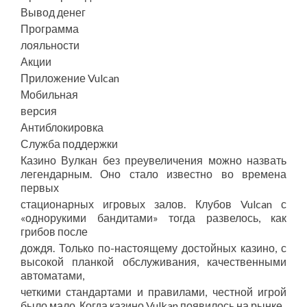
Вывод денег
Программа
лояльности
Акции
Приложение Vulcan
Мобильная
версия
Антиблокировка
Служба поддержки
Казино Вулкан без преувеличения можно назвать
легендарным. Оно стало известно во времена
первых
стационарных игровых залов. Клубов Vulcan с
«однорукими бандитами» тогда развелось, как
грибов после
дождя. Только по-настоящему достойных казино, с
высокой планкой обслуживания, качественными
автоматами,
четкими стандартами и правилами, честной игрой
было мало. Когда казино Vulkan появилось на рынке