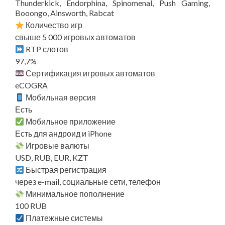
Thunderkick, Endorphina, Spinomenal, Push Gaming,
Booongo, Ainsworth, Rabcat
Количество игр
свыше 5 000 игровых автоматов
RTP слотов
97,7%
Сертификация игровых автоматов
eCOGRA
Мобильная версия
Есть
Мобильное приложение
Есть для андроид и iPhone
Игровые валюты
USD, RUB, EUR, KZT
Быстрая регистрация
через e-mail, социальные сети, телефон
Минимальное пополнение
100 RUB
Платежные системы