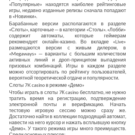
«Популярные» находятся наиболее рейтинговые
игры, недавно изданные релизы сначала попадают
в «Новинки».
Барабанные версии располагаются в разделе
«Слоты», карточные ─ в категории «Столы». «Лобби»
содержит автоматы, которые геймерам
рекомендует онлайн-казино. Во вкладке «Live»
размещаются версии с живым дилером, в
«Megaways» ─ варианты с большим количеством
активных линий и дроп-принципом выпадения
призовых комбинаций. Игры в каждом разделе
можно отсортировать по рейтингу пользователей,
вероятной теоретической отдаче и популярности.
Слоты 7K casino в режиме «Демо»
Чтобы играть в слоты 7К casino бесплатно, не нужно
тратить время на регистрацию, подтверждение
электронной почты и верификацию. Начать
тестовую игровую сессию можно сразу же.
Достаточно найти в коллекции подходящий автомат,
навести на него курсор и нажать всплывшую кнопку
«Демо». У такого режима игры много преимуществ.
Среди основных плюсов: