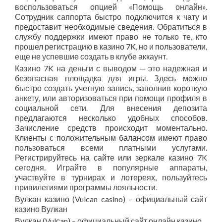
воспользоваться опцией «Помощь онлайн».
Сотрудник саппорта быстро подключится к чату и
предоставит необходимые сведения. Обратиться в
службу поддержки имеют право не только те, кто
прошел регистрацию в казино 7K, но и пользователи,
еще не успевшие создать в клубе аккаунт.
Казино 7K на деньги с выводом ─ это надежная и
безопасная площадка для игры. Здесь можно
быстро создать учетную запись, заполнив короткую
анкету, или авторизоваться при помощи профиля в
социальной сети. Для внесения депозита
предлагаются несколько удобных способов.
Зачисление средств происходит моментально.
Клиенты с положительным балансом имеют право
пользоваться всеми платными услугами.
Регистрируйтесь на сайте или зеркале казино 7K
сегодня. Играйте в популярные аппараты,
участвуйте в турнирах и лотереях, пользуйтесь
привилегиями программы лояльности.
Вулкан казино (Vulcan casino) – официальный сайт
казино Вулкан
Вулкан (Vulсan) – официальный сайт онлайн казино