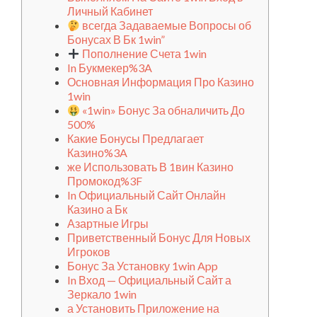
Личный Кабинет
всегда Задаваемые Вопросы об
Бонусах В Бк 1win”
Пополнение Счета 1win
In Букмекер%3A
Основная Информация Про Казино
1win
«1win» Бонус За обналичить До
500%
Какие Бонусы Предлагает
Казино%3A
же Использовать В 1вин Казино
Промокод%3F
In Официальный Сайт Онлайн
Казино а Бк
Азартные Игры
Приветственный Бонус Для Новых
Игроков
Бонус За Установку 1win App
In Вход — Официальный Сайт а
Зеркало 1win
а Установить Приложение на