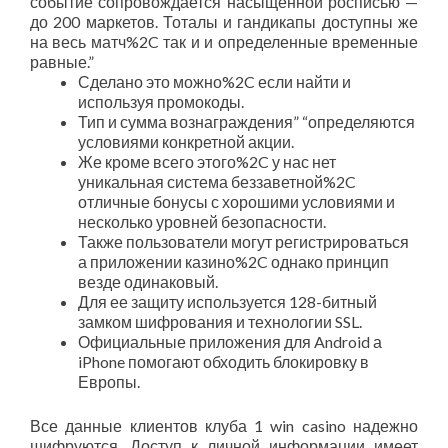
событие сопровождается насыщенной росписью —
до 200 маркетов. Тоталы и гандикапы доступны же
на весь матч%2C так и и определенные временные
равные.”
Сделано это можно%2C если найти и
используя промокоды.
Тип и сумма вознаграждения” “определяются
условиями конкретной акции.
Же кроме всего этого%2C у нас нет
уникальная система беззаветной%2C
отличные бонусы с хорошими условиями и
несколько уровней безопасности.
Также пользователи могут регистрироваться
а приложении казино%2C однако принцип
везде одинаковый.
Для ее защиту используется 128-битный
замком шифрования и технологии SSL.
Официальные приложения для Android а
iPhone помогают обходить блокировку в
Европы.
Все данные клиентов клуба 1 win casino надежно
шифруются. Доступ к личной информации имеет