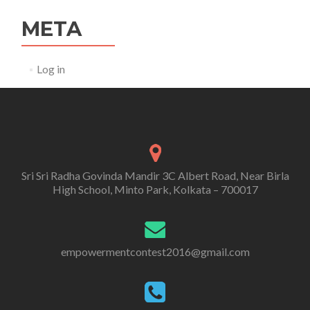
META
Log in
Sri Sri Radha Govinda Mandir 3C Albert Road, Near Birla
High School, Minto Park, Kolkata – 700017
empowermentcontest2016@gmail.com