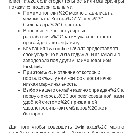
клиента%2C если его деятельность или манера игры
покажутся подозрительными.
Помимо топ-лиг%2C можно ставились на
чемпионаты Косова%2C Уганды%2C
Сальвадора%2C Сенегала.
В топ вынесены популярные
разработчики%2C затем указаны только
провайдеры по алфавиту.
Компания 1win online начала предоставлять
свои услуги но в 2016 году%2C и изначально
заведовала под другим наименованием –
First Bet.
При этом%2C и отличие от которых
порталов%2C у нам конторы достаточно
низкая маржинальность.
Выбор нашего онлайн казино оправдан%2C а
первую очередь%2C вопреки созданной нами
удобной системе%2C призванной
удовлетворить как гемблеров%2C же и
бетторов.
Ддя того чтобы совершить 1win вход%2C можно
перейти на официальный сайт или рабочее зеркало.