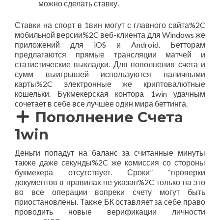
можно сделать ставку.
Ставки на спорт в 1вин могут с главного сайта%2C
мобильной версии%2C веб-клиента для Windows же
приложений для iOS и Android. Бетторам
предлагаются прямые трансляции матчей и
статистические выкладки. Для пополнения счета и
сумм выигрышей используются наличными
карты%2C электронные же криптовалютные
кошельки. Букмекерская контора 1win удачным
сочетает в себе все лучшее один мира беттинга.
Пополнение Счета
1win
Деньги попадут на баланс за считанные минуты
также даже секунды%2C же комиссия со стороны
букмекера отсутствует. Сроки” “проверки
документов в правилах не указан%2C только на это
во все операции вопреки счету могут быть
приостановлены. Также БК оставляет за себе право
проводить новые верификации личности