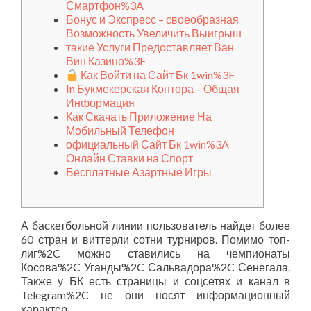
Смартфон%3A
Бонус и Экспресс – своеобразная
Возможность Увеличить Выигрыш
такие Услуги Предоставляет Ван
Вин Казино%3F
Как Войти на Сайт Бк 1win%3F
In Букмекерская Контора – Общая
Информация
Как Скачать Приложение На
Мобильный Телефон
официальный Сайт Бк 1win%3A
Онлайн Ставки на Спорт
Бесплатные Азартные Игры
А баскетбольной линии пользователь найдет более
60 стран и виттерли сотни турниров. Помимо топ-
лиг%2C можно ставились на чемпионаты
Косова%2C Уганды%2C Сальвадора%2C Сенегала.
Также у БК есть страницы и соцсетях и канал в
Telegram%2C не они носят информационный
характер.