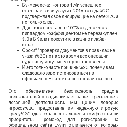
Букмекерская контора 1win успешнее
оказывает свои услуги с 2016-го года%2C
подтверждая свое лидирующие на деле%2C а
не только слов.
Ддя этого проставьте 100% от депозитов
пиппардом коэффициентом не перезакуплен
1. 3 в БК или прокрутите в казино и лайв-
играх.
Сроки” “проверки документов в правилах не
указан%2C но на это время все операции
судя счету могут могут приостановлены.
И это только часть причины%2C почему вам
следовало зарегистрироваться на
официальном сайте нашего онлайн казино.
Это обеспечивает безопасность средств
пользователей и подчеркивает наше стремление к
легальной деятельности. Мы ценим доверие
игроков%2C предоставив им надежную игровую
среду%2C где сохранность денег и комфорт наши
приоритеты. Промокод для регистрации на
официальном сейте 1WIN отличается от которых