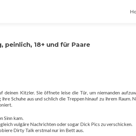
Sk
to
H
co
, peinlich, 18+ und für Paare
 deinen Kitzler. Sie öffnete leise die Tür, um niemanden aufzu
ihre Schuhe aus und schlich die Treppen hinauf zu ihrem Raum. 
niert.
en Sinn kam.
t gleich vulgäre Nachrichten oder sogar Dick Pics zu verschicken.
iere Dirty Talk erstmal nur im Bett aus.