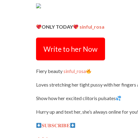
ONLY TODAY
sinful_rosa
Write to her Now
Fiery beauty
sinful_rosa
Loves stretching her tight pussy with her fingers 
Show how her excited clitoris pulsates
Hurry up and text her, she’s always online for you
𝐒𝐔𝐁𝐒𝐂𝐑𝐈𝐁𝐄