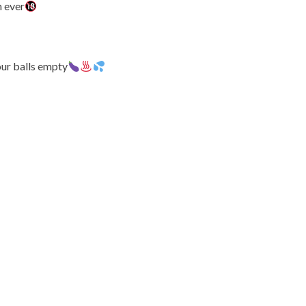
n ever
our balls empty