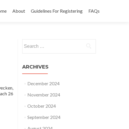
ip
ome
About
Guidelines For Registering
FAQs
ntent
Search
for:
ARCHIVES
December 2024
wecken,
Nach 26
November 2024
October 2024
September 2024
August 2024