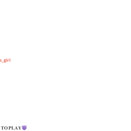
_girl
 𝐓𝐎 𝐏𝐋𝐀𝐘