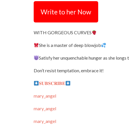
Write to her Now
WITH GORGEOUS CURVES
She is a master of deep blowjob
Satisfy her unquenchable hunger as she long
Don’t resist temptation, embrace it!
𝐒𝐔𝐁𝐒𝐂𝐑𝐈𝐁𝐄
mary_angel
mary_angel
mary_angel