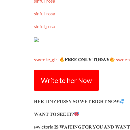
sinful_rosa
sinful_rosa
sinful_rosa
sweete_girl
𝐅𝐑𝐄𝐄 𝐎𝐍𝐋𝐘 𝐓𝐎𝐃𝐀𝐘
sweete
Write to her Now
𝐇𝐄𝐑 TINY 𝐏𝐔𝐒𝐒𝐘 𝐒𝐎 𝐖𝐄𝐓 𝐑𝐈𝐆𝐇𝐓 𝐍𝐎𝐖
𝐖𝐀𝐍𝐓 𝐓𝐎 𝐒𝐄𝐄 𝐈𝐓?
@victoria 𝐈𝐒 𝐖𝐀𝐈𝐓𝐈𝐍𝐆 𝐅𝐎𝐑 𝐘𝐎𝐔 𝐀𝐍𝐃 𝐖𝐀𝐍𝐓