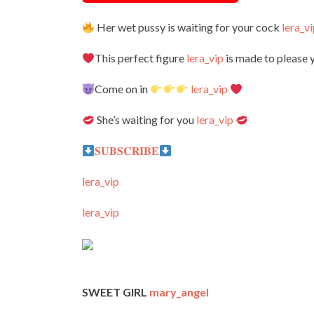
Her wet pussy is waiting for your cock
lera_v
This perfect figure
lera_vip
is made to please 
Come on in
lera_vip
She’s waiting for you
lera_vip
𝐒𝐔𝐁𝐒𝐂𝐑𝐈𝐁𝐄
lera_vip
lera_vip
SWEET GIRL
mary_angel