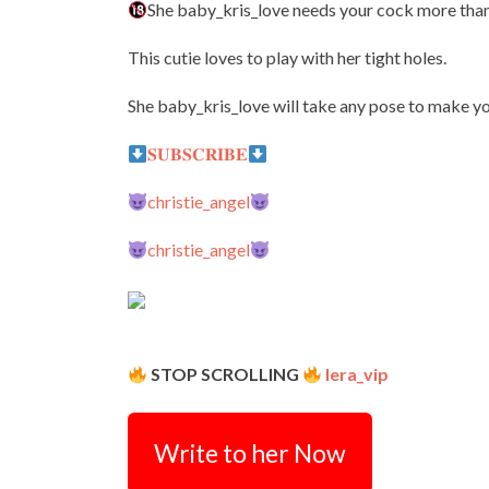
She baby_kris_love needs your cock more tha
This cutie loves to play with her tight holes.
She baby_kris_love will take any pose to make y
𝐒𝐔𝐁𝐒𝐂𝐑𝐈𝐁𝐄
christie_angel
christie_angel
STOP SCROLLING
lera_vip
Write to her Now