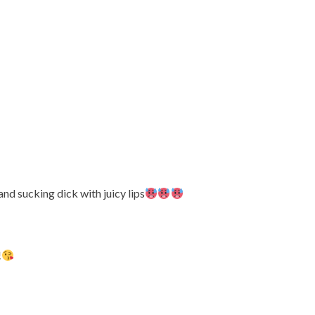
and sucking dick with juicy lips
!