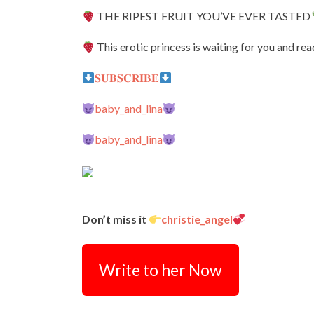
THE RIPEST FRUIT YOU’VE EVER TASTED
This erotic princess is waiting for you and read
𝐒𝐔𝐁𝐒𝐂𝐑𝐈𝐁𝐄
baby_and_lina
baby_and_lina
Don’t miss it
christie_angel
Write to her Now