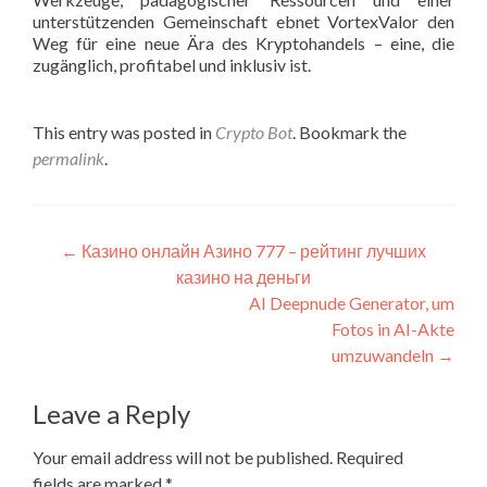
unterstützenden Gemeinschaft ebnet VortexValor den
Weg für eine neue Ära des Kryptohandels – eine, die
zugänglich, profitabel und inklusiv ist.
This entry was posted in
Crypto Bot
. Bookmark the
permalink
.
Post
←
Казино онлайн Азино 777 – рейтинг лучших
казино на деньги
navigation
AI Deepnude Generator, um
Fotos in AI-Akte
umzuwandeln
→
Leave a Reply
Your email address will not be published.
Required
fields are marked
*