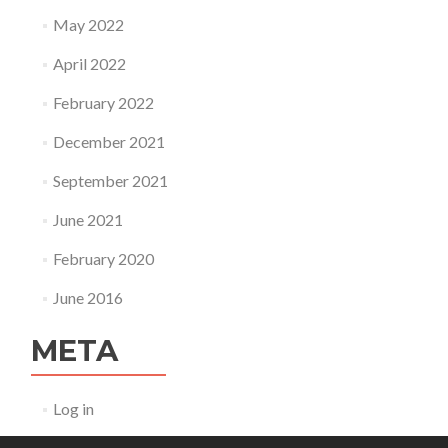
May 2022
April 2022
February 2022
December 2021
September 2021
June 2021
February 2020
June 2016
META
Log in