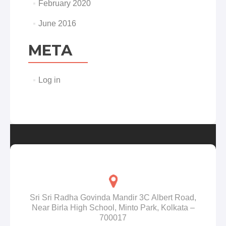
February 2020
June 2016
META
Log in
Sri Sri Radha Govinda Mandir 3C Albert Road,
Near Birla High School, Minto Park, Kolkata –
700017