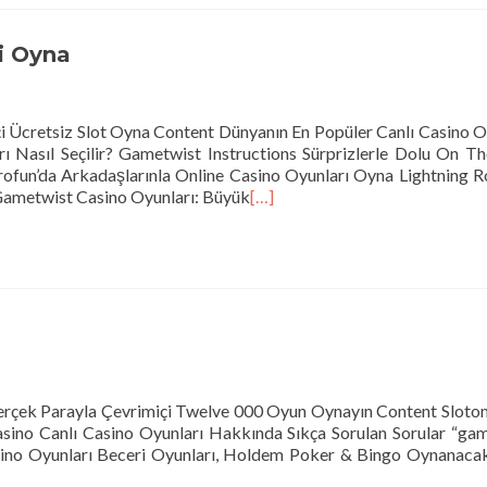
i Oyna
i Ücretsiz Slot Oyna Content Dünyanın En Popüler Canlı Casino O
ı Nasıl Seçilir? Gametwist Instructions Sürprizlerle Dolu On 
ofun’da Arkadaşlarınla Online Casino Oyunları Oyna Lightning R
 Gametwist Casino Oyunları: Büyük
[…]
 Gerçek Parayla Çevrimiçi Twelve 000 Oyun Oynayın Content Slot
sino Canlı Casino Oyunları Hakkında Sıkça Sorulan Sorular “ga
sino Oyunları Beceri Oyunları, Holdem Poker & Bingo Oynanacak 