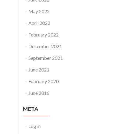
May 2022
April 2022
February 2022
December 2021
September 2021
June 2021
February 2020
June 2016
META
Log in