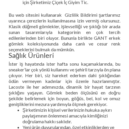
için Şirketimiz Çiçek İç Giyim Tic.
Bu web sitesini kullanarak Gizlilik Bildirimi şartlarımız
uyarınca çerezlerin kullanılmasına izin vermiş olursunuz.
Klasik düğmeli gömlekler, işlevselliği ve şıklığı bir arada
sunan tasarımlarıyla kategorinin en çok tercih
edilenlerinden biri oluyor. Bununla birlikte GANT erkek
gömlek koleksiyonunda daha canlı ve cesur renk
seçeneklerini bulmak da mümkün.
Sağlık Ürünleri
İster iş hayatında ister hafta sonu kaçamaklarında, bu
sneaker’lar çok yönlü kullanımı ve şehirli tarzıyla ön plana
çıkıyor. Her biri, siz hareket ederken dahi şıklığından
ödün vermeyen kadınlar için özenle hazırlanmıştır.
Lacoste ile her adımınızda, dinamik bir hayat tarzının
şıklığını yaşayın. Gömlek beden ölçüsünü en doğru
şekilde belirlemek için boyun, göğüs, bel, kol ve omuz
genişliklerini mezura yardımıyla ölçmek gerekiyor.
Şirketimizin kişisel verilerinizin hukuka aykırı
paylaşımının önlenmesi amacıyla kimliğinizi
doğrulama hakkı saklıdır.
Yeni ürün duyurularından, özel etkinliklerden ve