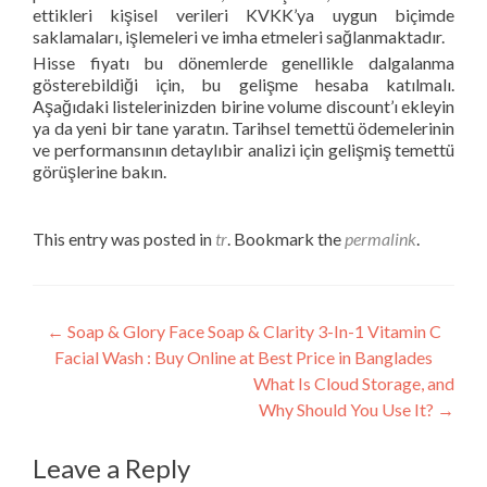
ettikleri kişisel verileri KVKK’ya uygun biçimde
saklamaları, işlemeleri ve imha etmeleri sağlanmaktadır.
Hisse fiyatı bu dönemlerde genellikle dalgalanma
gösterebildiği için, bu gelişme hesaba katılmalı.
Aşağıdaki listelerinizden birine volume discount’ı ekleyin
ya da yeni bir tane yaratın. Tarihsel temettü ödemelerinin
ve performansının detaylıbir analizi için gelişmiş temettü
görüşlerine bakın.
This entry was posted in
tr
. Bookmark the
permalink
.
Post
←
Soap & Glory Face Soap & Clarity 3-In-1 Vitamin C
Facial Wash : Buy Online at Best Price in Banglades
navigation
What Is Cloud Storage, and
Why Should You Use It?
→
Leave a Reply