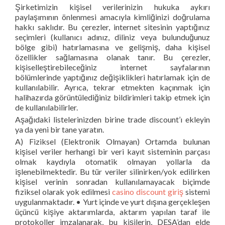
Şirketimizin kişisel verilerinizin hukuka aykırı
paylaşımının önlenmesi amacıyla kimliğinizi doğrulama
hakkı saklıdır. Bu çerezler, internet sitesinin yaptığınız
seçimleri (kullanıcı adınız, diliniz veya bulunduğunuz
bölge gibi) hatırlamasına ve gelişmiş, daha kişisel
özellikler sağlamasına olanak tanır. Bu çerezler,
kişiselleştirebileceğiniz internet sayfalarının
bölümlerinde yaptığınız değişiklikleri hatırlamak için de
kullanılabilir. Ayrıca, tekrar etmekten kaçınmak için
halihazırda görüntülediğiniz bildirimleri takip etmek için
de kullanılabilirler.
Aşağıdaki listelerinizden birine trade discount’ı ekleyin
ya da yeni bir tane yaratın.
A) Fiziksel (Elektronik Olmayan) Ortamda bulunan
kişisel veriler herhangi bir veri kayıt sisteminin parçası
olmak kaydıyla otomatik olmayan yollarla da
işlenebilmektedir. Bu tür veriler silinirken/yok edilirken
kişisel verinin sonradan kullanılamayacak biçimde
fiziksel olarak yok edilmesi
casino discount giriş
sistemi
uygulanmaktadır. • Yurt içinde ve yurt dışına gerçekleşen
üçüncü kişiye aktarımlarda, aktarım yapılan taraf ile
protokoller imzalanarak, bu kişilerin, DESA’dan elde