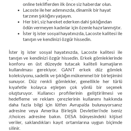
online tekliflerden ilk önce siz haberdar olun.
Lacoste ile her adımınızda, dinamik bir hayat
tarzının şıklığını yaşayın.
Her biri, siz hareket ederken dahi şıklığından
ödün vermeyen kadınlar için özenle hazırlanmıştır.
İster iş ister sosyal hayatınızda, Lacoste kalitesi ile
tanışın ve kendinizi özgür hissedin.
İster iş ister sosyal hayatınızda, Lacoste kalitesi ile
tanışın ve kendinizi özgür hissedin. Erkek gömleklerinde
konforu en üst düzeyde tutacak kaliteli kumaşların
kullanılması gerekiyor. GANT erkek düz gömlek
koleksiyonu, sadelik ve şıklığın mükemmel bir birleşimini
sunuyor. Düz renkli gömlekler, genellikle her türlü
kıyafetle kolayca eşleşen çok yönlü bir seçenek
oluşturuyor. Kullanıcı profillerinin geliştirilmesi ve
hedefleme ve reklam çerezlerinin kullanımı hakkında
daha fazla bilgi için lütfen Avrupa’da bulunuyorsanız
adresine veya Amerika Birleşik Devletleri’nde iseniz
/choices adresine bakın. DESA bünyesindeki kişisel
veriler, saklandıkları kayıt ortamlarına uygun biçimde
silinir.