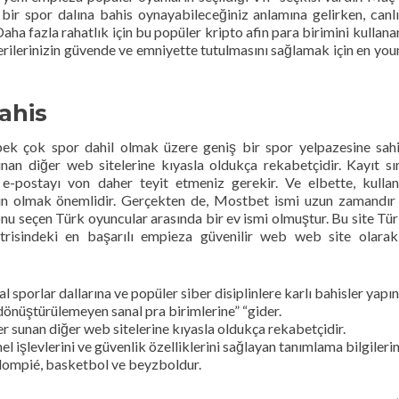
ir spor dalına bahis oynayabileceğiniz anlamına gelirken, canlı
aha fazla rahatlık için bu popüler kripto afin para birimini kullana
erilerinizin güvende ve emniyette tutulmasını sağlamak için en yo
ahis
ek çok spor dahil olmak üzere geniş bir spor yelpazesine sahip
unan diğer web sitelerine kıyasla oldukça rekabetçidir. Kayıt sı
 e-postayı von daher teyit etmeniz gerekir. Ve elbette, kullan
min olmak önemlidir. Gerçekten de, Mostbet ismi uzun zamandı
onu seçen Türk oyuncular arasında bir ev ismi olmuştur. Bu site Tür
trisindeki en başarılı empieza güvenilir web web site olara
 sporlar dallarına ve popüler siber disiplinlere karlı bahisler yapın
nüştürülemeyen sanal pra birimlerine” “gider.
er sunan diğer web sitelerine kıyasla oldukça rekabetçidir.
l işlevlerini ve güvenlik özelliklerini sağlayan tanımlama bilgilerini
lompié, ​​basketbol ve beyzboldur.