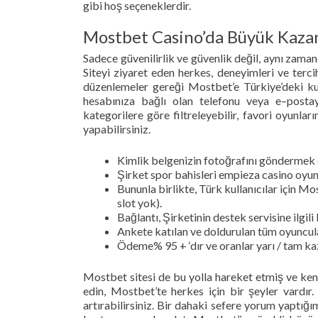
gibi hoş seçeneklerdir.
Mostbet Casino’da Büyük Kaza
Sadece güvenilirlik ve güvenlik değil, aynı zaman
Siteyi ziyaret eden herkes, deneyimleri ve tercih
düzenlemeler gereği Mostbet’e Türkiye’deki kull
hesabınıza bağlı olan telefonu veya e–postayı
kategorilere göre filtreleyebilir, favori oyunl
yapabilirsiniz.
Kimlik belgenizin fotoğrafını göndermek de
Şirket spor bahisleri empieza casino oyun
Bununla birlikte, Türk kullanıcılar için Mo
slot yok).
Bağlantı, Şirketinin destek servisine ilgili 
Ankete katılan ve doldurulan tüm oyuncular
Ödeme% 95 + ‘dır ve oranlar yarı / tam ka
Mostbet sitesi de bu yolla hareket etmiş ve kend
edin, Mostbet’te herkes için bir şeyler vardır
artırabilirsiniz. Bir dahaki sefere yorum yaptı