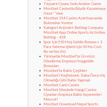
Təyyarə Oyunu 1win Aviator Game
Mostbet Casino’da Büyük Kazanmaya
Hazır” “olun
Mostbet 314 Casino Azərbaycanda
Bukmeker Kontor
Kategori Arşivleri: Betting Company
Mostbet App Online Sports Activities
Betting – 418
Spor Için 0 Hoş Geldin Bonusu + 1
Para Yatırma Işlemi Için 50 No Cost
Re-writes (fs)
Türkiye’de Mostbet’te Ücretsiz
Döndürme Empieza Hoşgeldin
Bonusları
Mostbet’te Bahis Çeşitleri
Mostbet’i Keşfetmek: Daha Önce Hiç
Olmadığı Gibi Bahis Yapmak
Mostbet Canlı Casino
Mostbet Sitesinde Hangi Casino
Oyunları Empieza Bahis Seçenekleri
Mevcut?
Mostbet Download Nepal Sports