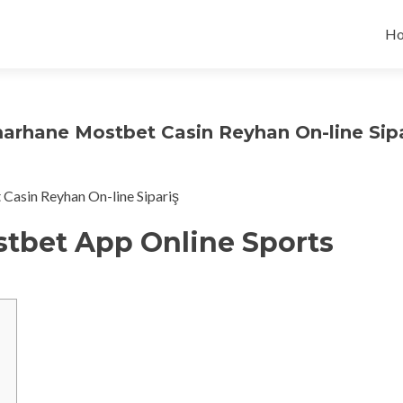
Sk
to
H
co
arhane Mostbet Casin Reyhan On-line Sipa
Casin Reyhan On-line Sipariş
stbet App Online Sports