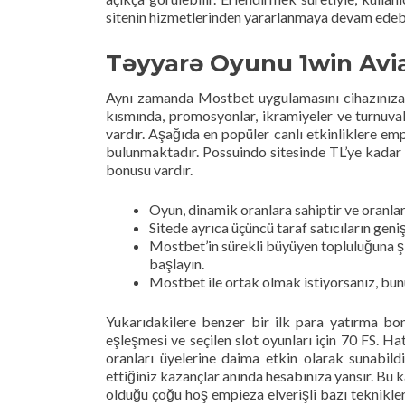
sitenin hizmetlerinden yararlanmaya devam edebil
Təyyarə Oyunu 1win Avi
Aynı zamanda Mostbet uygulamasını cihazınıza t
kısmında, promosyonlar, ikramiyeler ve turnuval
vardır. Aşağıda en popüler canlı etkinliklere em
bulunmaktadır. Possuindo sitesinde TL’ye kadar
bonusu vardır.
Oyun, dinamik oranlara sahiptir ve oranlar 
Sitede ayrıca üçüncü taraf satıcıların gen
Mostbet’in sürekli büyüyen topluluğuna şi
başlayın.
Mostbet ile ortak olmak istiyorsanız, bun
Yukarıdakilere benzer bir ilk para yatırma b
eşleşmesi ve seçilen slot oyunları için 70 FS. H
oranları üyelerine daima etkin olarak sunabild
ettiğiniz kazançlar anında hesabınıza yansır. Bu 
olduğu çoğu hoş empieza elverişli bazı teknikler