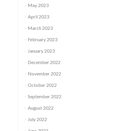
May 2023
April 2023
March 2023
February 2023
January 2023
December 2022
November 2022
October 2022
September 2022
August 2022
July 2022
June 2022