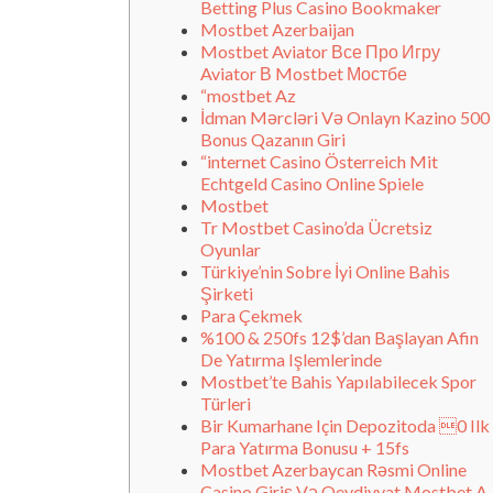
Betting Plus Casino Bookmaker
Mostbet Azerbaijan
Mostbet Aviator Все Про Игру
Aviator В Mostbet Мостбе
“mostbet Az
İdman Mərcləri Və Onlayn Kazino 500
Bonus Qazanın Giri
“internet Casino Österreich Mit
Echtgeld Casino Online Spiele
Mostbet
Tr Mostbet Casino’da Ücretsiz
Oyunlar
Türkiye’nin Sobre İyi Online Bahis
Şirketi
Para Çekmek
%100 & 250fs 12$’dan Başlayan Afin
De Yatırma Işlemlerinde
Mostbet’te Bahis Yapılabilecek Spor
Türleri
Bir Kumarhane Için Depozitoda 0 Ilk
Para Yatırma Bonusu + 15fs
Mostbet Azerbaycan Rəsmi Online
Casino Giriş Və Qeydiyyat Mostbet A