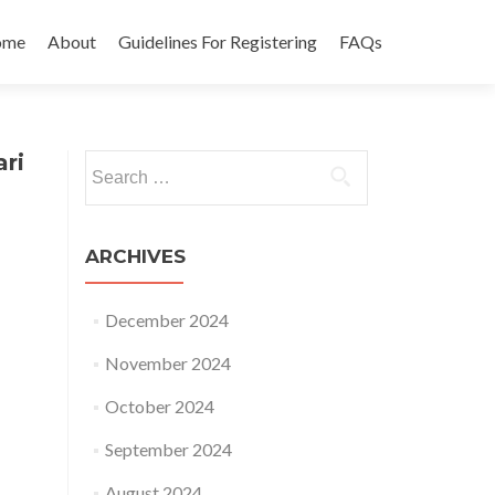
ip
ome
About
Guidelines For Registering
FAQs
ntent
ri
Search
for:
ARCHIVES
December 2024
November 2024
October 2024
September 2024
August 2024